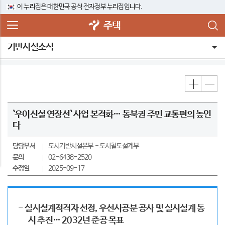
이 누리집은 대한민국 공식 전자정부 누리집입니다.
주택
기반시설소식
`우이신설 연장선` 사업 본격화… 동북권 주민 교통편의 높인
다
담당부서
도시기반시설본부
도시철도설계부
문의
02-6438-2520
수정일
2025-09-17
- 실시설계적격자 선정, 우선시공분 공사 및 실시설계 동
시 추진… 2032년 준공 목표