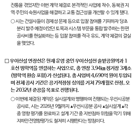
진통을 겪었지만 이번 계약 체결로 본격적인 사업에 착수, 동북권 지
역 주민의 숙원사업을 해결하고 교통 접근성을 개선할 수 있게 됐다.
○ 시는 건설사들이 경제성 문제 등으로 입찰 참여를 기피하자 당초
분리 발주 예정이었던 토목과 시스템 부문을 통합 발주하는 한편
공사비를 현실화하는 등 입찰 참여를 적극 유도, 계약 체결의 결실
을 맺었다.
□ 우이신설 연장선은 현재 운영 중인 우이신설선 솔밭공원역과 1
호선 방학역을 연결하는 사업으로, 총 연장 3.94㎞ 정거장 3개소
(방학역 환승 포함)가 신설된다. 총 사업비 4,690억 원이 투입되
며 전체 공사 기간은 공기적정성 심의를 거쳐 79개월로 산정, 오
는 2032년 준공을 목표로 진행된다.
○ 이번에 체결된 계약은 실시설계와 병행하여 진행되는 우선시공분
공사로, 시는 2026년 9월까지 ▴우선시공분 공사 ▴실시설계 ▴각
종 영향 평가를 완료하고 설계 기간 중 지반침하 위험을 막기 위해
지하안전영향평가도 철저히 시행한다는 방침이다.