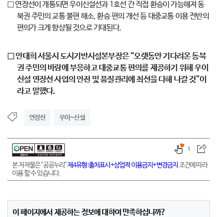
□ 연장선이 개통되면 우이신설선과 1호선 간 직접 환승이 가능해져 동
북권 주민의 교통 불편 해소, 환승 편의 개선 등 대중교통 이용 전반의
편의가 크게 향상될 것으로 기대된다.
□ 안대희 서울시 도시기반시설본부장은 “오랫동안 기다려온 동북
권 주민의 바람에 부응하고 대중교통 편의를 제공하기 위해 우이
신설 연장선 사업의 안전 및 품질관리에 최선을 다해 나갈 것”이
라고 말했다.
연장선
우이~신설
1
본 저작물은 "공공누리"
제4유형:출처표시+상업적 이용금지+변경금지
조건에 따라
이용 할 수 있습니다.
이 페이지에서 제공하는 정보에 대하여 만족하십니까?