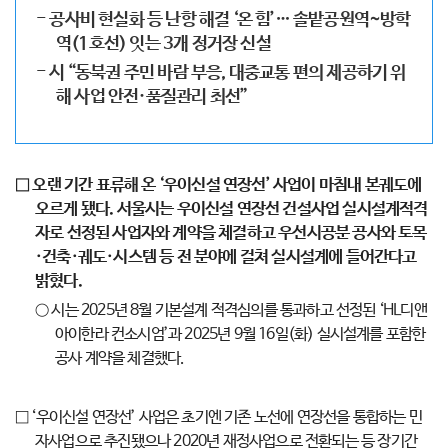
- 공사비 현실화 등 난항 해결 ‘온 힘’… 솔밭공원역~방학
역(1호선) 잇는 3개 정거장 신설
- 시 “동북권 주민 바람 부응, 대중교통 편의 제공하기 위
해 사업 안전·품질관리 최선”
□ 오랜 기간 표류해 온 ‘우이신설 연장선’ 사업이 마침내 본궤도에
오르게 됐다. 서울시는 우이신설 연장선 건설사업 실시설계적격
자로 선정된 사업자와 계약을 체결하고 우선시공분 공사와 토목
·건축·궤도·시스템 등 전 분야에 걸쳐 실시설계에 들어간다고
밝혔다.
○ 시는 2025년 8월 기본설계 적격심의를 통과하고 선정된 ‘HL디앤
아이한라 컨소시엄’과 2025년 9월 16일(화) 실시설계를 포함한
공사 계약을 체결했다.
□ ‘우이신설 연장선’ 사업은 초기엔 기존 노선에 연장선을 통합하는 민
자사업으로 추진됐으나 2020년 재정사업으로 전환되는 등 장기간