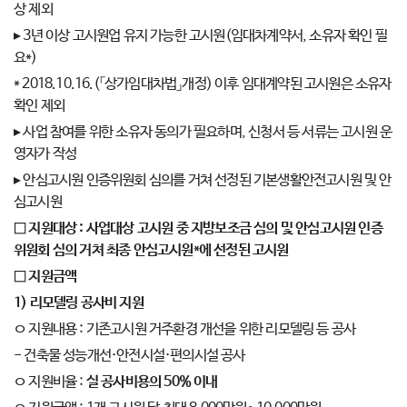
상 제외
▸ 3년 이상 고시원업 유지 가능한 고시원(임대차계약서, 소유자 확인 필
요*)
* 2018.10.16.(「상가임대차법」개정) 이후 임대계약된 고시원은 소유자
확인 제외
▸ 사업 참여를 위한 소유자 동의가 필요하며, 신청서 등 서류는 고시원 운
영자가 작성
▸ 안심고시원 인증위원회 심의를 거쳐 선정된 기본생활안전고시원 및 안
심고시원
□
지원대상
:
사업대상 고시원 중 지방보조금 심의 및 안심고시원 인증
위원회 심의 거쳐 최종 안심고시원
*
에 선정된 고시원
□
지원금액
1)
리모델링 공사비 지원
ㅇ 지원내용 : 기존고시원 거주환경 개선을 위한 리모델링 등 공사
- 건축물 성능개선·안전시설·편의시설 공사
ㅇ 지원비율 :
실 공사비용의
50%
이내