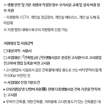
ㅇ
생활 안전 및 기본 위생과 직결된 필수 주거시설 교체 및 설치 비용 일
부 지원
- 지원항목: CCTV, 개인실 잠금장치, 개인실 매트리스, 개인 실 도배 등
마감재
※ 지원 범위 내에서 복수의 지원항목 신청 가능
지원대상 및 지원금액
□
대상지역
:
서울시
□
사업대상
:
｢
건축법
｣
상 근린생활시설로 분류된 고시원
*
으로 고시원업
신고하여 영업 등록을 마친 고시원
* 고시원업의 시설로서 같은 건축물에 해당 용도로 쓰는 바닥면적의 합계
가 500㎡ 미만인 것
ㅇ
사업대상 신청 기본요건
▸
(
리모델링
/
냉
·
난방비지원
限
)
현행 다중생활시설 건축 기준을 만족하
는 고시원
▸ 무허가 건축물, 위반건축물, 지하층에 고시원 용도가 있는 건축물은 대