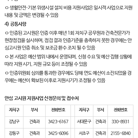
ㅇ 생활안전·기본 위생시설 설치 비용 지원사업은 일시적 사업으로 지원
내용 및 금액은 변경될 수 있음
4)
공통사항
ㅇ 인증된 고시원은 인증 이후 매년 1회 자치구 공무원과 건축전문가가
현장점검을 실시하며, 점검 결과 인증기준을 충족하지 못한 경우에는 안
심고시원 인증 취소 및 보조금 환수 조치 될 수 있음
ㅇ 본 사업은 예산 범위 내에서 운영되며, 신청 수요 및 예산 집행 상황에
따라 지원 시기, 지원 규모 등이 조정될 수 있음
ㅇ 인증위원회 심의를 통과한 경우에도 당해 연도 예산이 소진되었을 경
우에는 예산이 확보된 이후로 지원시기가 조정될 수 있음
안심 고시원 지원사업 신청문의 및 접수처
자치구
부서
전화번호
자치구
부서
전화번호
강남구
건축과
3423-6167
서대문구
건축과
330-8931
강동구
건축과
3425-6096
서초구
건축과
2155-6840