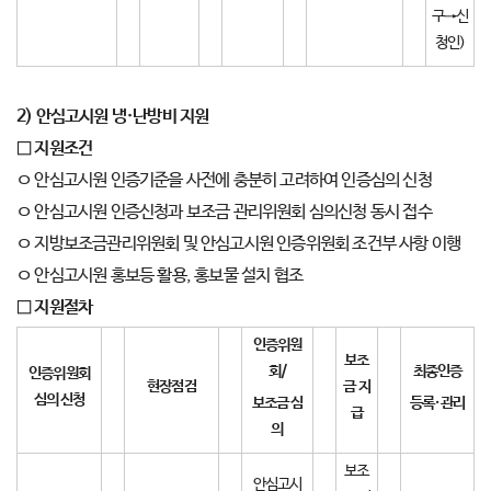
구→신
청인)
2)
안심고시원 냉
·
난방비 지원
□
지원조건
ㅇ 안심고시원 인증기준을 사전에 충분히 고려하여 인증심의 신청
ㅇ 안심고시원 인증신청과 보조금 관리위원회 심의신청 동시 접수
ㅇ 지방보조금관리위원회 및 안심고시원 인증위원회 조건부 사항 이행
ㅇ 안심고시원 홍보등 활용, 홍보물 설치 협조
□
지원절차
인증위원
보조
회
/
최종인증
인증위원회
현장점검
금 지
심의 신청
보조금 심
등록
·
관리
급
의
보조
안심고시