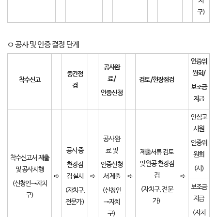
치
구)
ㅇ 공사 및 인증 결정 단계
인증위
공사완
원회
/
중간점
료
/
착수신고
검토
/
현장점검
검
보조금
인증신청
지급
안심고
시원
공사 완
인증위
공사 중
료 및
제출서류 검토
원회
착수신고서 제출
및 완공 현장점
현장점
인증신청
(시)
및 공사시행
검
➪
검 실시
➪
서 제출
➪
➪
(신청인→자치
보조금
(자치구, 전문
(자치구,
(신청인
구)
지급
가)
전문가)
→자치
(자치
구)