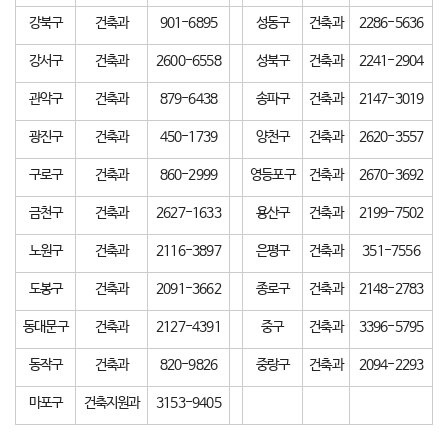
강북구
건축과
901-6895
성동구
건축과
2286-5636
강서구
건축과
2600-6558
성북구
건축과
2241-2904
관악구
건축과
879-6438
송파구
건축과
2147-3019
광진구
건축과
450-1739
양천구
건축과
2620-3557
구로구
건축과
860-2999
영등포구
건축과
2670-3692
금천구
건축과
2627-1633
용산구
건축과
2199-7502
노원구
건축과
2116-3897
은평구
건축과
351-7556
도봉구
건축과
2091-3662
종로구
건축과
2148-2783
동대문구
건축과
2127-4391
중구
건축과
3396-5795
동작구
건축과
820-9826
중랑구
건축과
2094-2293
마포구
건축지원과
3153-9405