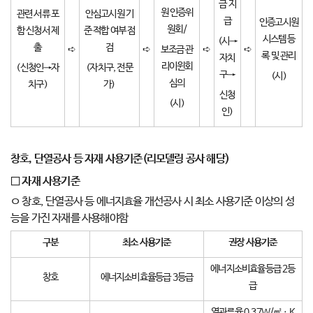
금 지
원 인증위
관련 서류 포
안심고시원 기
급
인증고시원
원회/
함 신청서 제
준 적합 여부 점
시스템 등
(시→
출
검
➪
➪
보조금 관
➪
➪
록 및 관리
자치
리이윈회
(신청인→자
(자치구, 전문
구→
(시)
심의
치구)
가)
신청
(시)
인)
창호
,
단열공사 등 자재 사용기준
(
리모델링 공사 해당
)
□
자재 사용기준
ㅇ 창호, 단열공사 등 에너지효율 개선공사 시 최소 사용기준 이상의 성
능을 가진 자재를 사용해야함
구분
최소 사용기준
권장 사용기준
에너지소비효율등급 2등
창호
에너지소비효율등급 3등급
급
열관류율 0.37W/㎡ㆍK