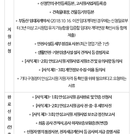
∘
신청인의 주민등록등본
,
고시원사업자등록증
∘
건축물대장
,
건물등기부등본
∘
부동산 임대차계약서
(2018.10.16. 이전 임대계약된 경우에는 신청일로부
터 3년 이상 고시원업 유지 가능함을 입증할 임대차 계약연장 확인서 등 함께
지
제출)
원
신
∘
안전시설등 세부점검표 사본
(최근 영업 기준 1년)
청
∘
생활안전
·
기본위생시설 설치 견적서 등 증빙자료
∘
[
서식 제
1-2
호
]
안심고시원 지원사업 지원조건 및 유의사항 동의서
∘
[
서식 제
1-3
호
]
개인정보 수집
·
이용 동의서
∘ 기타 구청장이 안심고시원 지원 자격 등 확인을 위해 필요하다고 요청하는
서류
완
∘
[
서식 제
3-1
호
]
안심고시원 공사완료 및 인증 신청서
료
∘
[
서식 제
3-2
호
]
안심고시원 공사 전
·
중
·
후 세부사진
신
∘
[
서식 제
3-3
호
]
안심고시원 지원사업 보조금 정산보고서
청
∘
최종 공사 견적서
,
공사 하자보증보험증권
(
변경
)
(
인
∘
신청자 명의 통장사본
,
전자세금계산서 등 공사비 지급 증명 서류