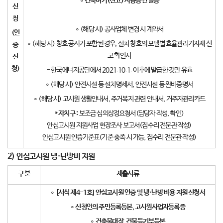
∘
건축허가
(
신고
)
사용승인 필증
신
청
∘ (해당 시) 공사업체 변경 시 계약서
(
인
∘ (해당 시) 창호 공사가 포함된 경우, 설치 창호의 모델별 효율관리기자재 신
증
고 확인서
신
청
)
- 한국에너지공단에서 2021.10.1. 이후에 발급한 것만 유효
∘ (해당 시) 안전시설 등 설치명세서, 안전시설 등 완비증명서
∘ (해당 시) 고시원 생활안내서, 주거복지 관련 안내서, 거주자관리카드
*
자치구
:
보조금 심의상정요청서(담당자 작성, 확인)
안심고시원 지원사업 현장조사 보고서(집수리 전문관 작성)
안심고시원 인증기준표(기준 충족 시 가능, 집수리 전문관 작성)
2)
안심고시원 냉
·
난방비 지원
구 분
제출서류
∘
[
서식 제
4-1
호
]
안심고시원 인증 및 냉
·
난방 비용 지원 신청서
∘
신청인의 주민등록등본
,
고시원사업자등록증
∘
건축물대장
,
건물등기부등본