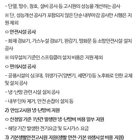
- 단열, 방수, 창호, 설비 공사 등 고시원의 성능을 개선하는 공사
※ 단, 성능개선 공사가 포함되지 않은 단순 내부마감 공사만 시행은 지
원 제외
ㅇ
안전시설 공사
- 화재 경보기, 가스누설 경보기, 완강기, 방화문 등 소방안전시설 설치
공사
※ 의무설치 기준인 스프링클러 설치 비용은 지원 제외
ㅇ
편의시설 공사
- 공용시설의 싱크대, 위생기구(양변기, 세면기)등 노후화로 인한 교체
및 설치 공사
- 냉·난방 관련 시설 설치 공사
- 내부 단차 제거, 안전 손잡이 설치 등
2)
안심고시원 냉
·
난방비 지원
ㅇ
신청일 기준
1
년간 발생한 냉
·
난방비 비용 일부 지원
- 해당 기간 발생한 전기요금 및 도시가스 요금
3)
기본생활안전고시원 지원
(
생활 안전
·
기본 위생시설 비용 지원
)