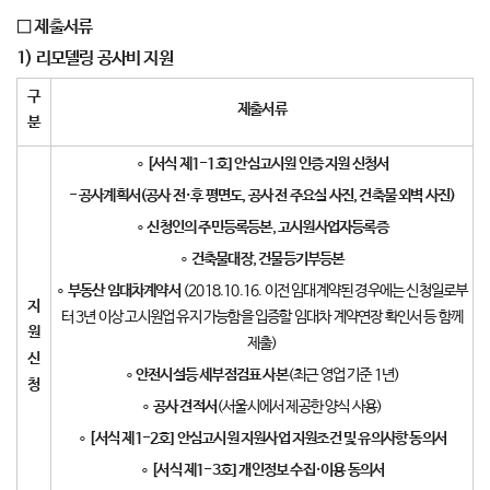
□
제출서류
1)
리모델링 공사비 지원
구
제출서류
분
∘
[
서식 제
1-1
호
]
안심고시원 인증 지원 신청서
-
공사계획서
(
공사 전
·
후 평면도
,
공사 전 주요실 사진
,
건축물 외벽 사진
)
∘
신청인의 주민등록등본
,
고시원사업자등록증
∘
건축물대장
,
건물등기부등본
∘
부동산 임대차계약서
(2018.10.16. 이전 임대계약된 경우에는 신청일로부
지
터 3년 이상 고시원업 유지 가능함을 입증할 임대차 계약연장 확인서 등 함께
원
제출)
신
∘
안전시설등 세부점검표 사본
(최근 영업 기준 1년)
청
∘
공사 견적서
(서울시에서 제공한 양식 사용)
∘
[
서식 제
1-2
호
]
안심고시원 지원사업 지원조건 및 유의사항 동의서
∘
[
서식 제
1-3
호
]
개인정보 수집
·
이용 동의서