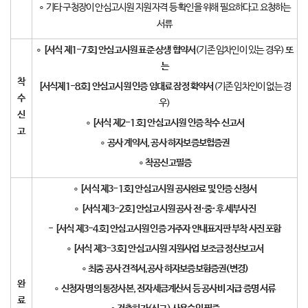
∘ 기타 구청장이 안심고시원 지원 자격 등 확인을 위해 필요하다고 요청하는
서류
∘
[
서식 제
1-7
호
]
안심고시원 표준 상생 협약서
(기존 임차인이 있는 경우)
또
는
착
[
서식제
1-8
호
]
안심고시원 인증 임대료 잠정 확약서
(기존 임차인이 없는 경
수
우)
신
∘
[
서식 제
2-1
호
]
안심고시원 인증 착수 신고서
고
∘
공사 계약서
,
공사 하자보증보헙증권
∘
착공신고필증
∘
[
서식 제
3-1
호
]
안심고시원 공사완료 및 인증 신청서
∘
[
서식 제
3-2
호
]
안심고시원 공사 전
·
중
·
후 세부사진
-
[
서식 제
3-4
호
]
안심고시원 인증 거주자 안내표지판 부착 사진 포함
∘
[
서식 제
3-3
호
]
안심고시원 지원사업 보조금 정산보고서
∘
최종 공사 견적서
,
공사 하자보증보험증권
(
변경
)
완
∘
신청자 명의 통장사본
,
전자세금계산서 등 공사비 지급 증명 서류
료