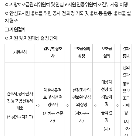
ㅇ 지방보조금관리위원회 및 안심고시원 인증위원회 조건부 사항 이행
ㅇ 안심고시원 홍보를 위한 공사 전 과정 기록 및 홍보 등 활용, 홍보물 설
치 협조
□
지원절차
ㅇ 지원 및 지원대상 결정 단계
검토
/
현장조
보조금심의
보조금
결과
지원신청
사
상정
심의
통보
심의
결과
대상자
통보
선정 및
제출서류 검
현장조사 의
및 보
견적서, 공사전 사
지원예
토 및 사전 현
견보완 및 심
조금
진 등 포함 신청서
정
장조사
의 상정
➪
➪
➪
➪
재배
제출
금액 결
정
(자치구, 전문
(자치구→
(신청인→자치구)
정
가)
시)
(시
(시)
→자