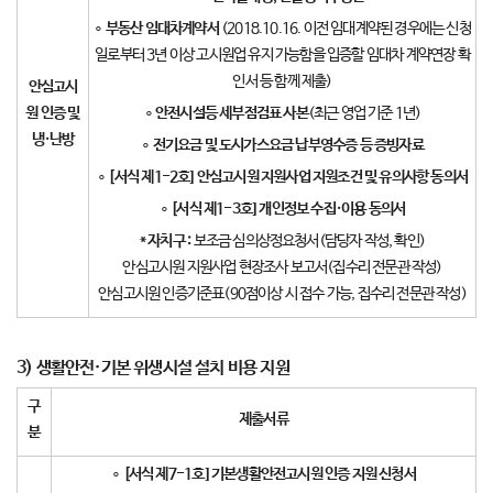
∘
부동산 임대차계약서
(2018.10.16. 이전 임대계약된 경우에는 신청
일로부터 3년 이상 고시원업 유지 가능함을 입증할 임대차 계약연장 확
인서 등 함께 제출)
안심고시
원 인증 및
∘
안전시설등 세부점검표 사본
(최근 영업 기준 1년)
냉
·
난방
∘
전기요금 및 도시가스요금 납부영수증 등 증빙자료
∘
[
서식 제
1-2
호
]
안심고시원 지원사업 지원조건 및 유의사항 동의서
∘
[
서식 제
1-3
호
]
개인정보 수집
·
이용 동의서
*
자치구
:
보조금 심의상정요청서(담당자 작성, 확인)
안심고시원 지원사업 현장조사 보고서(집수리 전문관 작성)
안심고시원 인증기준표(90점이상 시 접수 가능, 집수리 전문관 작성)
3)
생활안전
·
기본 위생시설 설치 비용 지원
구
제출서류
분
∘
[
서식 제
7-1
호
]
기본생활안전고시원 인증 지원 신청서