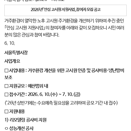
2026
년
「
안심 고시원 지원사업
」
참여자 모집 공고
거주환경이 열악한 노후 고시원 주거환경을 개선하기 위하여 추진 중인
｢안심 고시원 지원사업｣의 참여자를 아래와 같이 모집하오니 시민 여러
분의 많은 관심과 참여 바랍니다.
6. 10.
서울특별시장
사업개요
□
사업내용
:
거주환경 개선을 위한 고시원 인증 및 공사비용
·
냉난방비
보조
□
지원규모
:
예산범위 내
□
접수기간
: 2026. 6. 10.(
수
) ~ 7. 10.(
금
)
(’26년 상반기에는 수요예측 필요성을 고려하여 공모 기간 내 접수)
□
지원내용
1)
리모델링 공사비 지원
ㅇ
성능개선 공사