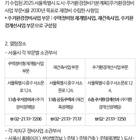
기 수립된 2025 서울특별시 도시·주거환경정비기본계획[주거환경정비
사업 부문*]을 2030년 목표로 재정비 수립한 사항임
* 주거환경정비사업 부문 : 주택정비형 재개발사업, 재건축사업, 주거환
경개선사업 부문으로 구성됨
2. 열람장소
- 서울시 각 부문별 소관부서
주택정비형 재개발사업
재건축사업 부문
주거환경개선사업 부문
부문
서울특별시 중구 서소문
서울특별시 중구 서소
서울특별시 중구 서소문로 12
로 124,
문로 124,
4,
13
층 주거정비과
(주거
13
층 공동주택과
(재건
6
층 주거환경개선과
(주거환
정비정책팀)
축정책팀)
경개선정책팀)
☎
02-2133-7206
☎
02-2133-7137
☎
02-2133-7250
- 각 자치구 정비사업 소관부서
- 서울시 홈페이지 > 분야별정보 > 주택 > 주택건축 > 주택재개발 > 도시·