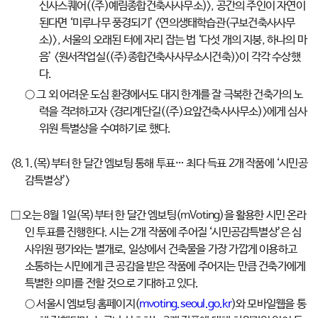
신사스퀘어((주)예림종합건축사사무소)>, 공간의 주인이 자연이
된다면 ‘미루나무 풍경되기’ <연의생태학습관(구보건축사사무
소)>, 서울의 오래된 터에 자리 잡는 법 ‘다섯 개의 지붕, 하나의 마
음’ <원서작업실((주)종합건축사사무소시건축)>이 각각 수상했
다.
○ 그 외 어려운 도심 환경에서도 대지 한계를 잘 극복한 건축가의 노
력을 격려하고자 <경리계단길((주)요앞건축사사무소)>에게 심사
위원 특별상을 수여하기로 했다.
<8.1.(목)부터 한 달간 엠보팅 통해 투표… 최다 득표 2개 작품에 ‘시민공
감특별상’>
□ 오는 8월 1일(목)부터 한 달간 엠보팅(mVoting)을 활용한 시민 온라
인 투표를 진행한다. 시는 2개 작품에 주어질 ‘시민공감특별상’은 심
사위원 평가와는 별개로, 일상에서 건축물을 가장 가깝게 이용하고
소통하는 시민에게 큰 공감을 받은 작품에 주어지는 만큼 건축가에게
특별한 의미를 전할 것으로 기대하고 있다.
○ 서울시 엠보팅 홈페이지(
mvoting.seoul.go.kr
)와 모바일웹을 통