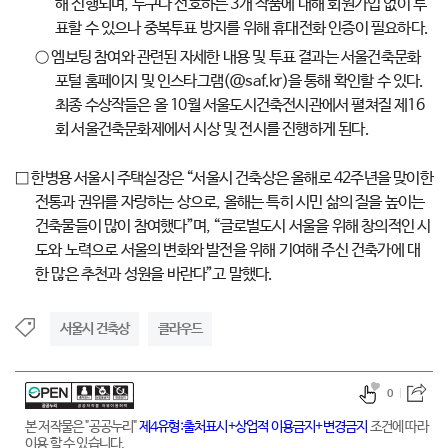
해 진행되며, 누구나 선호하는 3개 작품에 대해 회원가입 없이 투
표할 수 있으나 중복투표 방지를 위해 휴대전화 인증이 필요하다.
○ 엠보팅 참여와 관련된 자세한 내용 및 투표 결과는 서울건축문화
포털 홈페이지 및 인스타그램(@saf.kr)을 통해 확인할 수 있다.
최종 수상작들은 올 10월 서울도시건축전시관에서 펼쳐질 제16
회 서울건축문화제에서 시상 및 전시를 진행하게 된다.
□ 한병용 서울시 주택실장은 “서울시 건축상은 올해로 42주년을 맞이한
전통과 권위를 자랑하는 상으로, 올해는 특히 시민 삶의 질을 높이는
건축물들이 많이 참여했다”며, “글로벌도시 서울을 위해 창의적인 시
도와 노력으로 서울의 변화와 발전을 위해 기여해 주신 건축가에 대
한 많은 추천과 성원을 바란다”고 말했다.
서울시 건축상
클라우드
0
본 저작물은 "공공누리"
제4유형:출처표시+상업적 이용금지+변경금지
조건에 따라
이용 할 수 있습니다.