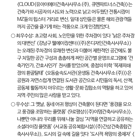
<CLOUD(유아이에이건축사사무소(주), 큐엔파트너스건축)>는
건축가와 시공자의 시도와 노력으로 낡고 어두웠던 전통시장이
MZ들의 힙스터 거리로 변신, 일대 상인들은 물론 해외 관광객들
까지 공간을 즐기게 하는 작품으로 크게 인정받았다.
○ 최우수상: 초고령 사회, 노인만을 위한 주차장이 있다 ‘낡은 주차장
의 대변신’ <강남구 웰에이징센터((주)온디자인건축사사무소)>
는 오래된 주차장의 유쾌한 변신과 더불어 제한적인 공간에도 불
구 치밀한 공간 구성과 촘촘하게 짜인 공간별 운영프로그램에 ‘건
축가인가, 간호사인가’ 찬사를 받았으며, 중첩의 미학 ‘목재파쇄
장의 환골탈태’ <오동숲속도서관(운생동 건축사사무소(주))>은
공원과 자연스럽게 연결된 도서관 공간으로 시민들의 독서, 산책,
공동체 활동까지 아우르는 생활·문화 집합소의 역할을 하고 있어
지역 주민의 많은 사랑을 받고 있다.
○ 우수상: 그 옛날, 동네 어귀 평상이 건축물이 된다면 ‘풍경을 모으
고 풍경을 조망하는 플랫폼’ <9로평상((주)이뎀건축사사무소)>,
나뿐만 아니라 우리를 위해 나눌 결심 ‘지역을 연결하고 공유하는
소셜라이징 플랫폼’ <서교동 공유복합시설((주)간삼건축종합건
축사사무소)>, 도시의 길 속에 길을 잇다 ‘도시적 욕망의 중재자’ <