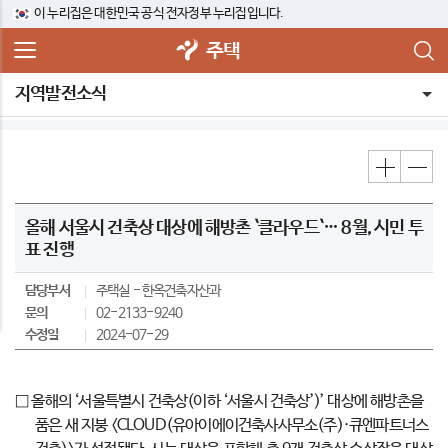
이 누리집은 대한민국 공식 전자정부 누리집입니다.
주택
지역발전소식
올해 서울시 건축상 대상에 해방촌 `클라우드`… 8월, 시민 투
표 진행
담당부서
주택실
한옥건축자산과
문의
02-2133-9240
수정일
2024-07-29
□ 올해의 ‘서울특별시 건축상(이하 ‘서울시 건축상’)’ 대상에 해방촌을
품은 새 지붕 <CLOUD(유아이에이건축사사무소(주)·큐엔파트너스