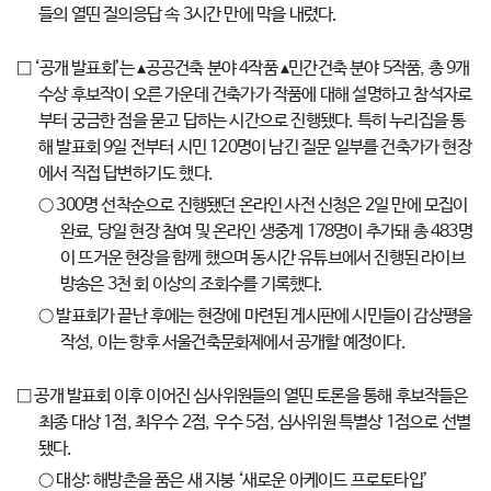
들의 열띤 질의응답 속 3시간 만에 막을 내렸다.
□ ‘공개 발표회’는 ▴공공건축 분야 4작품 ▴민간건축 분야 5작품, 총 9개
수상 후보작이 오른 가운데 건축가가 작품에 대해 설명하고 참석자로
부터 궁금한 점을 묻고 답하는 시간으로 진행됐다. 특히 누리집을 통
해 발표회 9일 전부터 시민 120명이 남긴 질문 일부를 건축가가 현장
에서 직접 답변하기도 했다.
○ 300명 선착순으로 진행됐던 온라인 사전 신청은 2일 만에 모집이
완료, 당일 현장 참여 및 온라인 생중계 178명이 추가돼 총 483명
이 뜨거운 현장을 함께 했으며 동시간 유튜브에서 진행된 라이브
방송은 3천 회 이상의 조회수를 기록했다.
○ 발표회가 끝난 후에는 현장에 마련된 게시판에 시민들이 감상평을
작성, 이는 향후 서울건축문화제에서 공개할 예정이다.
□ 공개 발표회 이후 이어진 심사위원들의 열띤 토론을 통해 후보작들은
최종 대상 1점, 최우수 2점, 우수 5점, 심사위원 특별상 1점으로 선별
됐다.
○ 대상: 해방촌을 품은 새 지붕 ‘새로운 아케이드 프로토타입’