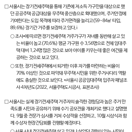
□ 서울시는 장기전세주택을 통해 기존에 저소득 가구만을 대상으로 했
던 공공주택 공급대상을 무주택 중산층으로 확대했으며, 주거안정에
기여한다는 도입 목적에 따라 주거면적을 늘리고(59~84㎡ 타입,
89.6%) 장기간 거주를 보장하고 있다.i
○ 조사*에 따르면 장기전세주택 거주가구가 자녀를 동반해 살고 있
는 비율이 높고(70.6%) 평균 가구원 수 3.56명으로 전체 임대주
택 대비 1.24명 많은 것으로 보아 아이를 키우는데 좋은 여건을 제
공하는 것으로 보고 있다.
○ 또한, 장기전세주택에서 퇴거한 이후 자가를 마련하는 비율이
70% 이상인 것으로 파악돼 무주택 시민을 위한 주거사다리 역할
에도 충실한 것으로 보인다. *서울시 공공임대주택 입주자 패널조
사 4차년도(2022, 서울주택도시공사, 표본조사)
□ 서울시는 실제 장기전세주택 거주자의 솔직한 경험담과 높은 주거 만
족도를 시민과 공유하기 위해 수기 공모전을 개최키로 했다고 설명했
다. 9월 중 전문가 심사를 거쳐 수상작을 선정하고, 10월 시상식과 함
께 수상자 현장간담회를 진행할 예정이다.
○ 서울 시내 장기전세주택 살고 있거나 살았던 경험이 있는 시민이