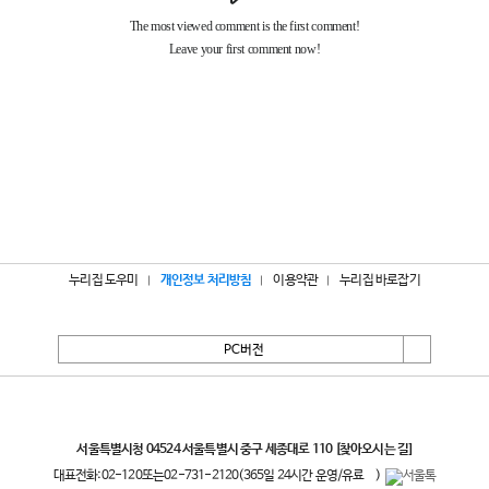
누리집 도우미
개인정보 처리방침
이용약관
누리집 바로잡기
PC버전
서울특별시
서울특별시청 04524 서울특별시 중구 세종대로 110
[찾아오시는 길]
대표전화:
02-120
또는
02-731-2120
(365일 24시간 운영/유료
)