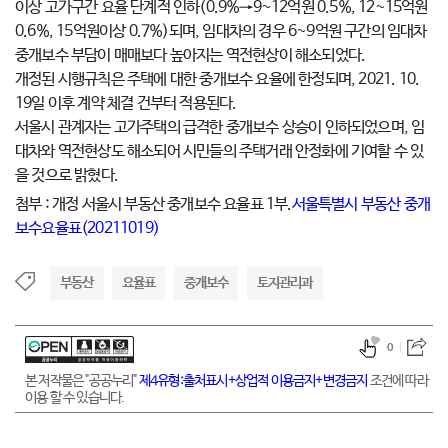
이상 고가구간 요율 단계적 인하(0.9%→9~12억원 0.5%, 12~15억원
0.6%, 15억원이상 0.7%)되며, 임대차의 경우 6~9억원 구간의 임대차
중개보수 부담이 매매보다 높아지는 역전현상이 해소되었다.
개정된 시행규칙은 주택에 대한 중개보수 요율에 한정되며, 2021. 10.
19일 이후 계약 체결 건부터 적용된다.
서울시 관계자는 고가주택의 급격한 중개보수 상승이 인하되었으며, 임
대차와 역전현상도 해소되어 시민들의 주택거래 안정화에 기여할 수 있
을 것으로 밝혔다.
첨부 : 개정 서울시 부동산 중개보수 요율표 1부.
서울특별시 부동산 중개
보수요율표(20211019)
부동산
요율표
중개보수
토지관리과
0
본 저작물은 "공공누리"
제4유형:출처표시+상업적 이용금지+변경금지
조건에 따라
이용 할 수 있습니다.