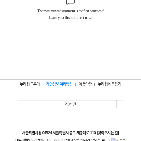
누리집 도우미
개인정보 처리방침
이용약관
누리집 바로잡기
PC버전
서울특별시
서울특별시청 04524 서울특별시 중구 세종대로 110
[찾아오시는 길]
대표전화:
02-120
또는
02-731-2120
(365일 24시간 운영/유료
)