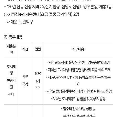
- ‘20년 신규 선정 지역 : 독산2, 합정, 신당5, 신월1, 망우본동, 개봉1동
○
지역집수리지원센터
(
초급 및 중급 계약직
) 2
명
- 서대문구, 관악구
2)
직무내용
채용분
직급
인원
직무내용
야
· 지역별 도시재생현장지원센터 업무총괄 및 조정
도시재
· 지역별 도시재생사업 관련 행사 및 각종 회의 주재
생
10명
사무
· 시, 구, 광역센터, 협의체 등의 소통체계 구축 및 운
현장지
(계
영
국장
원
약)
· 지역별 활성화계획수립 과정 지원 및 실행구조 운영
센터
· 지역별 도시재생기업 발굴 및 육성 지원 등
· 집수리 전화·내방 상담 등
· 현장 방문 및 주택 점검 등