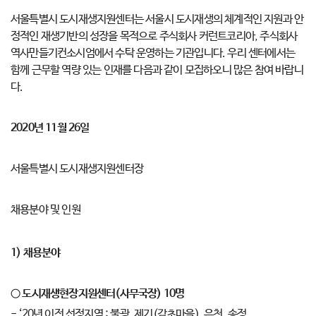
서울특별시 도시재생지원센터는 서울시 도시재생의 체계적인 지원과 안
정적인 재생기반의 성장을 목적으로 주식회사 커런트코리아, 주식회사
역사만들기컨소시엄에서 수탁 운영하는 기관입니다. 우리 센터에서는
함께 근무할 역량 있는 인재를 다음과 같이 모집하오니 많은 참여 바랍니
다.
2020
년
11
월
26
일
서울특별시 도시재생지원센터장
채용분야 및 인원
1)
채용분야
○
도시재생현장지원센터
(
사무국장
) 10
명
- ‘20년 이전 선정지역 : 불광, 제기(감초마을), 은천, 송정