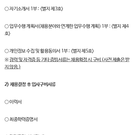
○ 자기소개서 1부 : <별지 제3호>
○ 업무수행 계획서(채용분야와 연계한 업무수행 계획) 1부 : <별지 제4
호>
○ 개인정보 수집 및 활용동의서 1부 : <별지 제5호>
※
경력 및 자격증 등 기타 증빙서류는 채용확정 시 구비
(
사전 제출은 받
지 않음
.)
2)
채용결정 후 입사구비서류
○ 이력서
○ 최종학력증명서