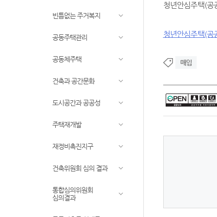
청년안심주택(공공
빈틈없는 주거복지
청년안심주택(공공
공동주택관리
공동체주택
매입
건축과 공간문화
도시공간과 공공성
주택재개발
재정비촉진지구
건축위원회 심의 결과
통합심의위원회
심의결과