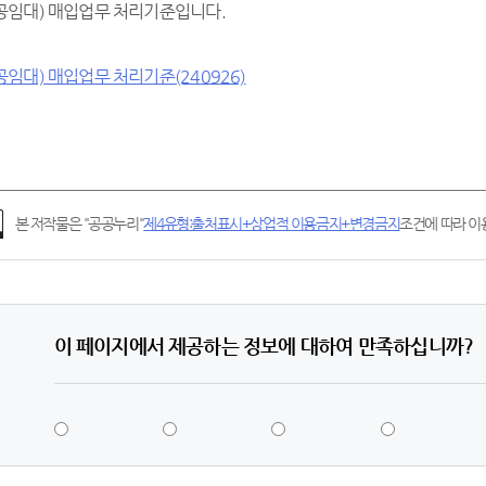
임대) 매입업무 처리기준입니다.
임대) 매입업무 처리기준(240926)
본 저작물은 "공공누리"
제4유형:출처표시+상업적 이용금지+변경금지
조건에 따라 이용
이 페이지에서 제공하는 정보에 대하여 만족하십니까?
5
4
3
2
점
점
점
점
-
-
-
-
매
만
보
불