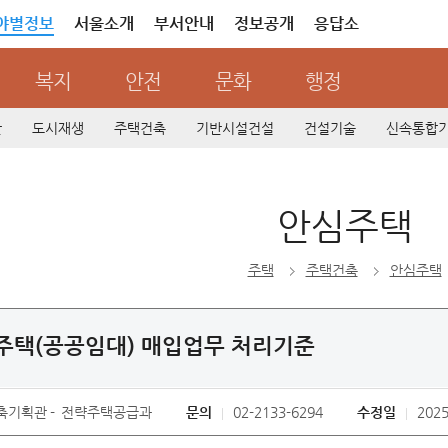
야별정보
서울소개
부서안내
정보공개
응답소
복지
안전
문화
행정
산
도시재생
주택건축
기반시설건설
건설기술
신속통합
안심주택
주택
주택건축
안심주택
주택(공공임대) 매입업무 처리기준
축기획관
전략주택공급과
문의
02-2133-6294
수정일
2025