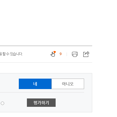
 할 수 있습니다.
9
네
아니오
1
평가하기
점
-
매