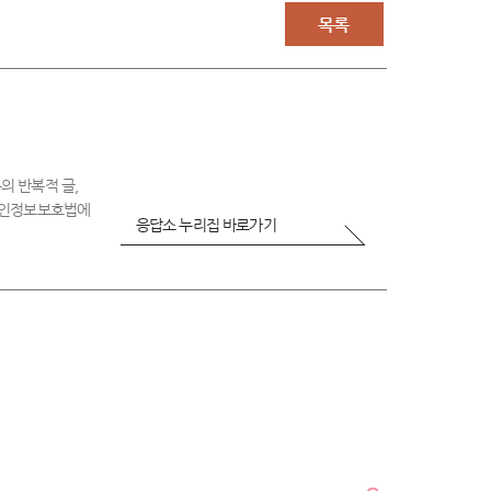
우
목록
불
만
족
의 반복적 글,
 개인정보보호법에
응답소 누리집 바로가기