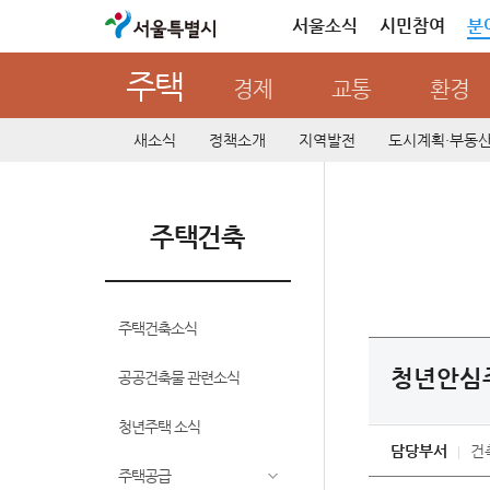
서울특별시
서울소식
시민참여
분
주택
경제
교통
환경
새소식
정책소개
지역발전
도시계획·부동
주택건축
주택건축소식
청년안심
공공건축물 관련소식
청년주택 소식
담당부서
건
주택공급