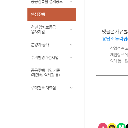
공공건축물 설계공모
안심주택
청년 임차보증금
댓글은 자유롭
융자지원
응답소 누리집
분양가 공개
상업성 광고
개인정보 유
주거환경개선사업
의해 통보없
공공주택 매입 기준
(재건축, 역세권 등)
주택건축 자료실