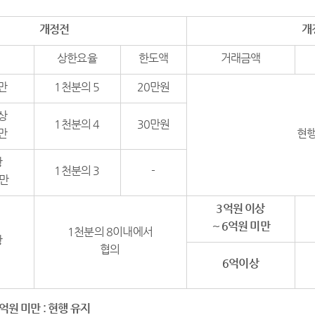
개정전
개
상한요율
한도액
거래금액
만
1천분의 5
20만원
상
1천분의 4
30만원
만
현
상
1천분의 3
-
미만
3
억원 이상
～
6
억원 미만
1천분의 8이내에서
상
협의
6
억이상
억원 미만
:
현행 유지