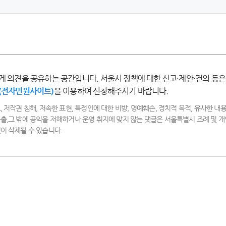
점
점
점
점
-
-
-
-
매
만
보
불
우
족
통
만
만
족
족
게 의견을 공유하는 공간입니다. 서울시 정책에 대한 신고·제안·건의 등은
(전자민원사이트)
을 이용하여 신청해주시기 바랍니다.
, 저작권 침해, 저속한 표현, 특정인에 대한 비방, 명예훼손, 정치적 목적, 유사한 내용
출,그 밖에 공익을 저해하거나 운영 취지에 맞지 않는 댓글은 서울특별시 조례 및
이 삭제될 수 있습니다.