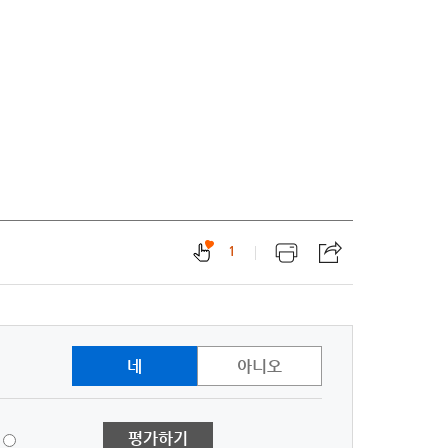
1
네
아니오
1
평가하기