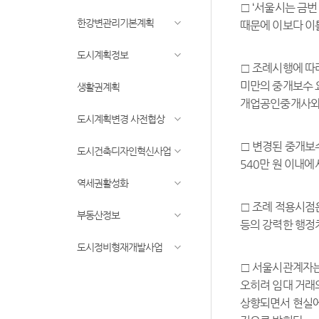
□ ‘서울시는 금
한강변관리기본계획
때문에 이보다 이틀
도시계획정보
□ 조례시행에 따라
미만의 중개보수 
생활권계획
개업공인중개사와 
도시계획변경 사전협상
□ 변경된 중개보수
도시건축디자인혁신사업
540만 원 이내에
역세권활성화
□ 조례 적용시점
부동산정보
등의 강력한 행정
도시정비형재개발사업
□ 서울시관계자는 
오히려 임대 거래
상향되면서 현실에