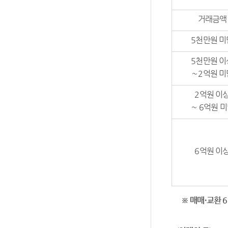
거래금액
5천만원 미
5천만원 이
～2억원 미
2억원 이
～ 6억원 
6억원 이
※
매매
·
교환
6