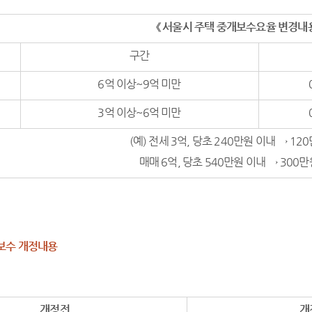
《
서울시 주택 중개보수요율 변경내
구간
6억 이상~9억 미만
3억 이상~6억 미만
(예) 전세 3억, 당초 240만원 이내 → 12
매매 6억, 당초 540만원 이내 → 300
보수 개정내용
개정전
개