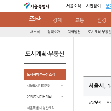
서울특별시
서울소식
시민참여
분
주택
경제
교통
환경
새소식
정책소개
지역발전
도시계획·부동
도시계획·부동산
도시계획·부동산 소식
서울시, 
서울도시계획헌장
2030도시기본계획
담당부서
토
서울특별시 경관계획