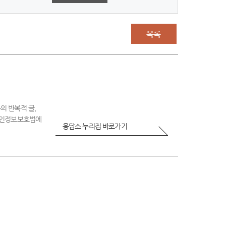
점
-
매
우
목록
불
만
족
의 반복적 글,
 개인정보보호법에
응답소 누리집 바로가기