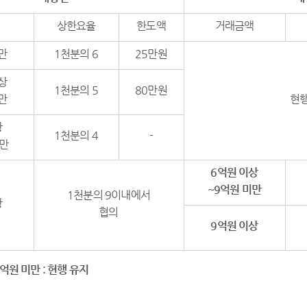
상한요율
한도액
거래금액
만
1천분의 6
25만원
상
1천분의 5
80만원
만
현
상
1천분의 4
-
미만
6
억원 이상
~9
억원 미만
1천분의 9이내에서
상
협의
9
억원 이상
억원 미만
:
현행 유지