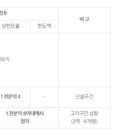
정후
비 고
상한요율
한도액
행유지
1
천분의
4
-
신설구간
1
천분의
8
이내
에서
고가구간 상향
협의
(3억→6억원)