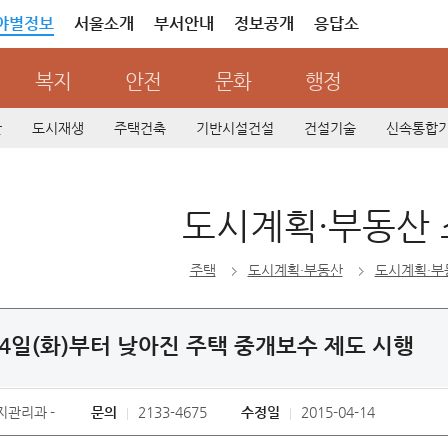
야별정보
서울소개
부서안내
정보공개
응답소
복지
안전
문화
행정
산
도시재생
주택건축
기반시설건설
건설기술
신속통합
도시계획·부동산
주택
도시계획·부동산
도시계획·부
14일(화)부터 낮아진 주택 중개보수 제도 시행
지관리과
문의
2133-4675
수정일
2015-04-14