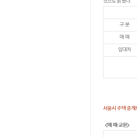
것으로 밝혔다.
구 분
매 매
임대차
서울시 주택 중개
<
매 매
·
교환
>