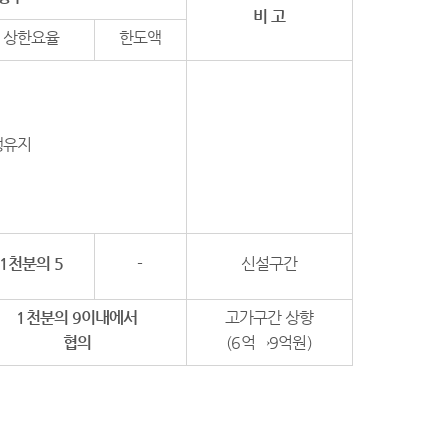
비 고
상한요율
한도액
행유지
1
천분의
5
-
신설구간
1
천분의
9
이내
에서
고가구간 상향
협의
(6억→9억원)