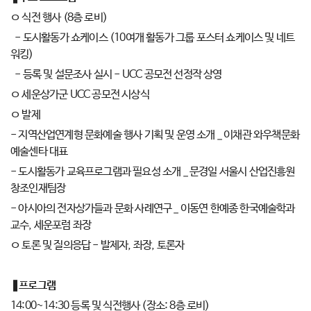
ㅇ 식전 행사 (8층 로비)
- 도시활동가 쇼케이스 (10여개 활동가 그룹 포스터 쇼케이스 및 네트
워킹)
- 등록 및 설문조사 실시 - UCC 공모전 선정작 상영
ㅇ 세운상가군 UCC 공모전 시상식
ㅇ 발제
- 지역산업연계형 문화예술 행사 기획 및 운영 소개 _ 이채관 와우책문화
예술센타 대표
- 도시활동가 교육프로그램과 필요성 소개 _ 문경일 서울시 산업진흥원
창조인재팀장
- 아시아의 전자상가들과 문화 사례연구 _ 이동연 한예종 한국예술학과
교수, 세운포럼 좌장
ㅇ 토론 및 질의응답 - 발제자, 좌장, 토론자
❚프로그램
14:00~14:30 등록 및 식전행사 (장소: 8층 로비)