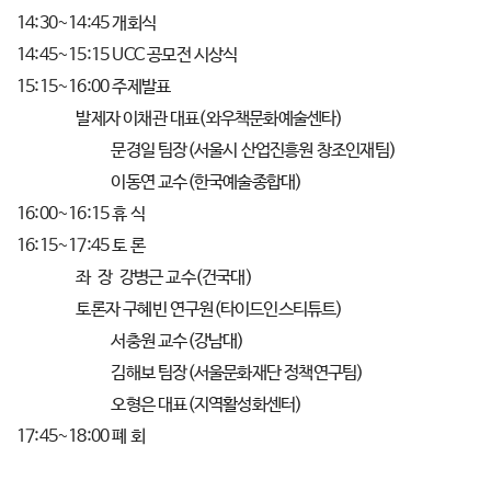
14:30~14:45 개회식
14:45~15:15 UCC 공모전 시상식
15:15~16:00 주제발표
발제자 이채관 대표(와우책문화예술센타)
문경일 팀장(서울시 산업진흥원 창조인재팀)
이동연 교수(한국예술종합대)
16:00~16:15 휴 식
16:15~17:45 토 론
좌 장 강병근 교수(건국대)
토론자 구혜빈 연구원(타이드인스티튜트)
서충원 교수(강남대)
김해보 팀장(서울문화재단 정책연구팀)
오형은 대표(지역활성화센터)
17:45~18:00 폐 회