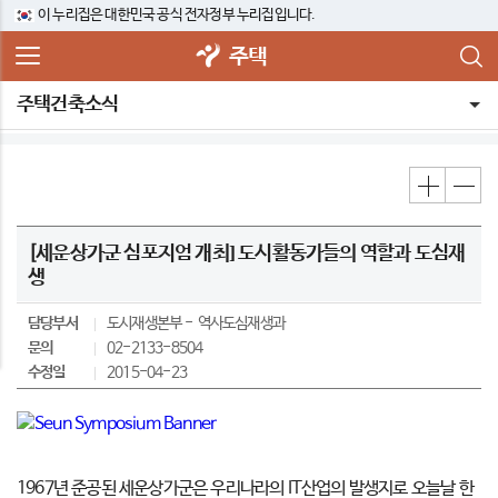
이 누리집은 대한민국 공식 전자정부 누리집입니다.
주택
주택건축소식
[세운상가군 심포지엄 개최] 도시활동가들의 역할과 도심재
생
담당부서
도시재생본부
역사도심재생과
문의
02-2133-8504
수정일
2015-04-23
1967년 준공된 세운상가군은 우리나라의 IT산업의 발생지로 오늘날 한