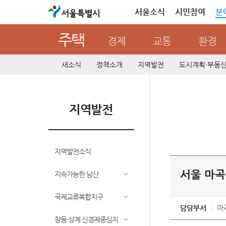
서울특별시
서울소식
시민참여
분
주택
경제
교통
환경
새소식
정책소개
지역발전
도시계획·부동
지역발전
지역발전소식
서울 마
지속가능한 남산
국제교류복합지구
담당부서
마
창동·상계 신경제중심지