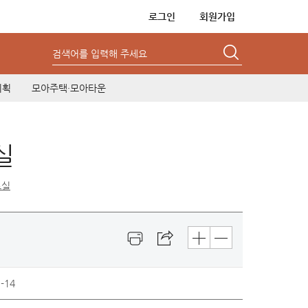
로그인
회원가입
검색어를 입력해 주세요
기획
모아주택·모아타운
실
료실
-14