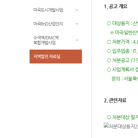
1. 공고 개요
마곡도시개발사업
○ 대상용지 : 산업
마곡RnD산업단지
※ 마곡일반산업단지
수색역/DMC역
○ 처분가격 : 4
복합개발사업
○ 입주업종 : IT,
지역발전 자료실
○ 처분공고 (’15
○ 사업계획서 접수
문의 : 서울특별시
2. 관련자료
○ 처분대상 필