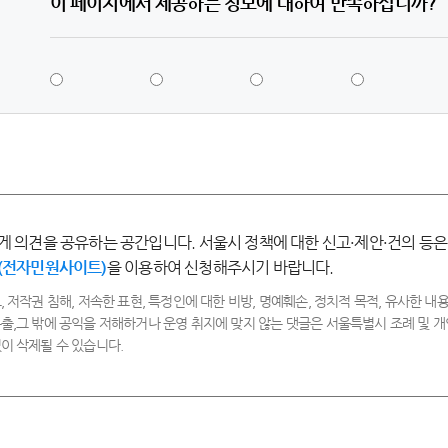
이 페이지에서 제공하는 정보에 대하여 만족하십니까?
5
4
3
2
점
점
점
점
-
-
-
-
매
만
보
불
우
족
통
만
만
족
족
게 의견을 공유하는 공간입니다. 서울시 정책에 대한 신고·제안·건의 등은
(전자민원사이트)
을 이용하여 신청해주시기 바랍니다.
, 저작권 침해, 저속한 표현, 특정인에 대한 비방, 명예훼손, 정치적 목적, 유사한 내용
출,그 밖에 공익을 저해하거나 운영 취지에 맞지 않는 댓글은 서울특별시 조례 및
이 삭제될 수 있습니다.