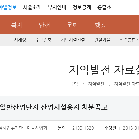
야별정보
서울소개
부서안내
정보공개
응답소
복지
안전
문화
행정
산
도시재생
주택건축
기반시설건설
건설기술
신속통합
지역발전 자료
주택
지역발전
지역발전 자
곡일반산업단지 산업시설용지 처분공고
곡사업추진단
마곡사업과
문의
2133-1520
수정일
2015-01