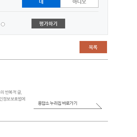
네
아니오
1
평가하기
점
-
매
우
목록
불
만
족
의 반복적 글,
 개인정보보호법에
응답소 누리집 바로가기