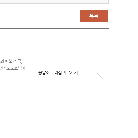
-
매
우
목록
불
만
족
의 반복적 글,
 개인정보보호법에
응답소 누리집 바로가기