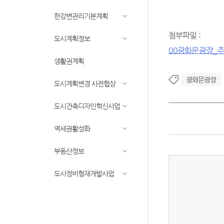
한강변관리기본계획
첨부파일 :
도시계획정보
00광화문광장_주요
생활권계획
광화문광장
도시계획변경 사전협상
도시건축디자인혁신사업
역세권활성화
부동산정보
도시정비형재개발사업