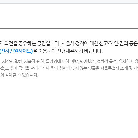
-
-
-
-
매
만
보
불
우
족
통
만
만
족
족
게 의견을 공유하는 공간입니다. 서울시 정책에 대한 신고·제안·건의 등은
(전자민원사이트)
을 이용하여 신청해주시기 바랍니다.
, 저작권 침해, 저속한 표현, 특정인에 대한 비방, 명예훼손, 정치적 목적, 유사한 내용
출,그 밖에 공익을 저해하거나 운영 취지에 맞지 않는 댓글은 서울특별시 조례 및
이 삭제될 수 있습니다.