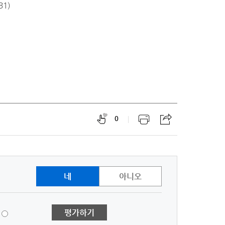
1)
0
네
아니오
1
평가하기
점