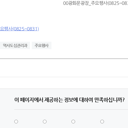
00광화문광장_주요행사(0825~083
행사(0825~0831)
역사도심관리과
주요행사
이 페이지에서 제공하는 정보에 대하여 만족하십니까?
5
4
3
2
점
점
점
점