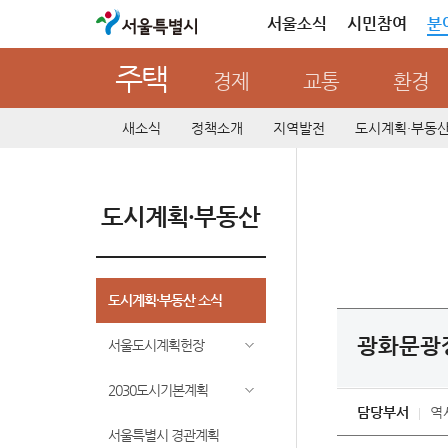
서울특별시
서울소식
시민참여
분
주택
경제
교통
환경
새소식
정책소개
지역발전
도시계획·부동
도시계획·부동산
도시계획·부동산 소식
광화문광장
서울도시계획헌장
2030도시기본계획
담당부서
역
서울특별시 경관계획