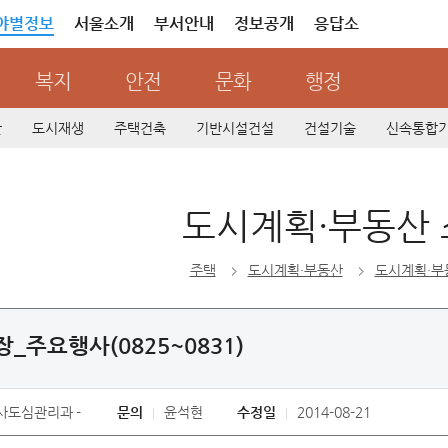
야별정보
서울소개
부서안내
정보공개
응답소
복지
안전
문화
행정
산
도시재생
주택건축
기반시설건설
건설기술
신속통합
도시계획·부동산
주택
도시계획·부동산
도시계획·부
_주요행사(0825~0831)
사도심관리과
문의
윤석현
수정일
2014-08-21