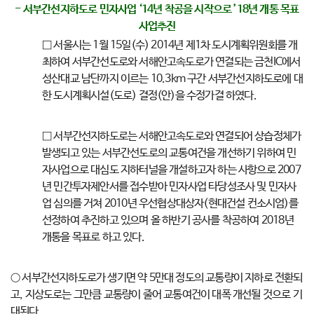
- 서부간선지하도로 민자사업 ‘14년 착공을 시작으로 ’18년 개통 목표
사업추진
□ 서울시는 1월 15일(수) 2014년 제1차 도시계획위원회를 개
최하여 서부간선도로와 서해안고속도로가 연결되는 금천IC에서
성산대교 남단까지 이르는 10.3km 구간 서부간선지하도로에 대
한 도시계획시설(도로) 결정(안)을 수정가결 하였다.
□ 서부간선지하도로는 서해안고속도로와 연결되어 상습정체가
발생되고 있는 서부간선도로의 교통여건을 개선하기 위하여 민
자사업으로 대심도 지하터널을 개설하고자 하는 사항으로 2007
년 민간투자제안서를 접수받아 민자사업 타당성조사 및 민자사
업 심의를 거쳐 2010년 우선협상대상자(현대건설 컨소시엄)를
선정하여 추진하고 있으며 올 하반기 공사를 착공하여 2018년
개통을 목표로 하고 있다.
○ 서부간선지하도로가 생기면 약 5만대 정도의 교통량이 지하로 전환되
고, 지상도로는 그만큼 교통량이 줄어 교통여건이 대폭 개선될 것으로 기
대된다.