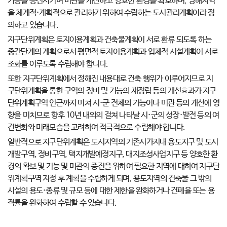
기능을 증진시키며 미관을 개선하고 양호한 환경을 확보하며, 당해지역
을 체계적·계획적으로 관리하기 위하여 수립하는 도시관리계획이라 정
의하고 있습니다.
지구단위계획은 토지이용계획과 건축물계획이 서로 환류 되도록 하는
중간단계의 계획으로서 평면적 토지이용계획과 입체적 시설계획이 서로
조화를 이루도록 수립해야 합니다.
또한 지구단위계획에서 정해진 내용대로 건축 행위가 이루어지므로 지
구단위계획을 통한 구역의 정비 및 기능의 재정립 등의 개선효과가 지구
단위계획구역 인근까지 미쳐 시·군 전체의 기능이나 미관 등의 개선에 영
향을 미치므로 향후 10년 내외의 걸쳐 나타날 시·군의 성장·발전 등의 여
건변화와 미래모습을 고려하여 적극적으로 수립해야 합니다.
일반적으로 지구단위계획은 도시지역의 기존시가지내 용도지구 및 도시
개발구역, 정비구역, 택지개발예정지구, 대지조성사업지구 등 양호한 환
경의 확보 및 기능 및 미관의 증진을 위하여 필요한 지역에 대하여 지구단
위계획구역 지정 후 계획을 수립하게 되며, 용도지역의 건축물 그 밖의
시설의 용도·종류 및 규모 등에 대한 제한을 완화하거나 건폐율 또는 용
적률을 완화하여 수립할 수 있습니다.