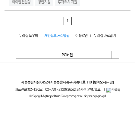
아이알컨설팅
창업지원
투자유치 지원
1
누리집 도우미
개인정보 처리방침
이용약관
누리집 바로잡기
PC버전
서울특별시
서울특별시청 04524 서울특별시 중구 세종대로 110
[찾아오시는 길]
대표전화:
02-120
또는
02-731-2120
(365일 24시간 운영/유료
)
© Seoul Metropolitan Government all rights reserved