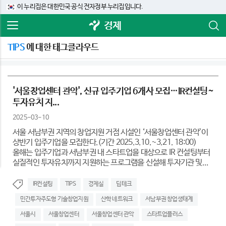
이 누리집은 대한민국 공식 전자정부 누리집입니다.
경제
TIPS
에 대한 태그클라우드
'서울창업센터 관악', 신규 입주기업 6개사 모집…IR컨설팅~
투자유치 지...
2025-03-10
서울 서남부권 지역의 창업지원 거점 시설인 ‘서울창업센터 관악’이
상반기 입주기업을 모집한다.(기간 2025.3.10.~3.21. 18:00)
올해는 입주기업과 서남부권 내 스타트업을 대상으로 IR 컨설팅부터
실질적인 투자유치까지 지원하는 프로그램을 신설해 투자기관 및...
IR컨설팅
TIPS
경제실
딥테크
민간투자주도형 기술창업지원
산학 네트워크
서남부권 창업생태계
서울시
서울창업센터
서울창업센터 관악
스타트업플러스