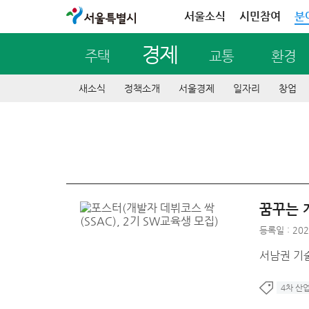
서울특별시
서울소식
시민참여
분
경제
주택
교통
환경
새소식
정책소개
서울경제
일자리
창업
꿈꾸는 개
등록일 : 202
서남권 기술
4차 산