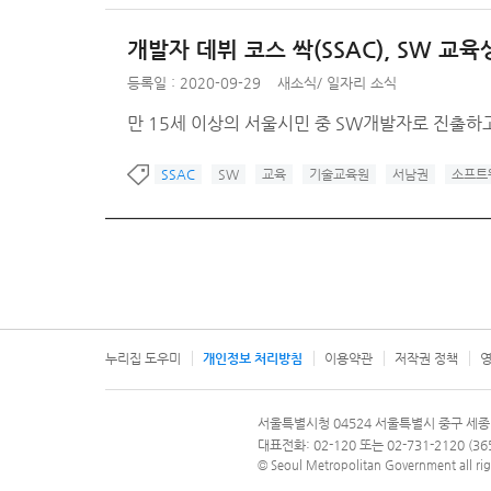
개발자 데뷔 코스 싹(SSAC), SW 교육
등록일 : 2020-09-29
새소식
/
일자리 소식
만 15세 이상의 서울시민 중 SW개발자로 진출하
SSAC
SW
교육
기술교육원
서남권
소프트
누리집 도우미
개인정보 처리방침
이용약관
저작권 정책
영
서울특별시
서울특별시청 04524 서울특별시 중구 세종
문의 전화번호 120, 120 다산콜재단
대표전화: 02-120 또는 02-731-2120 (
© Seoul Metropolitan Government all rig