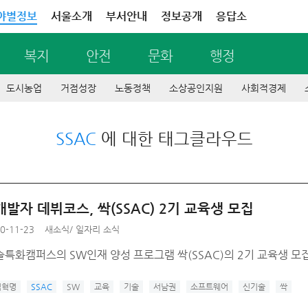
야별정보
서울소개
부서안내
정보공개
응답소
복지
안전
문화
행정
도시농업
거점성장
노동정책
소상공인지원
사회적경제
SSAC
에 대한 태그클라우드
발자 데뷔코스, 싹(SSAC) 2기 교육생 모집
0-11-23
새소식
/
일자리 소식
특화캠퍼스의 SW인재 양성 프로그램 싹(SSAC)의 2기 교육생 모
업혁명
SSAC
SW
교육
기술
서남권
소프트웨어
신기술
싹