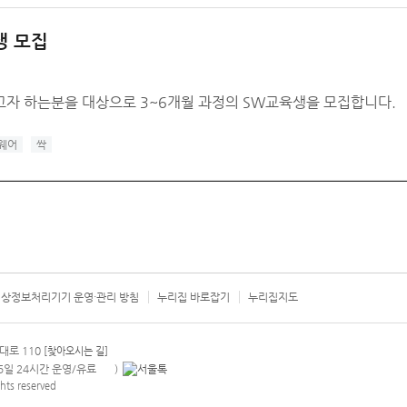
생 모집
고자 하는분을 대상으로 3~6개월 과정의 SW교육생을 모집합니다.
웨어
싹
상정보처리기기 운영·관리 방침
누리집 바로잡기
누리집지도
서울시 카
대로 110
[찾아오시는 길]
365일 24시간 운영/유료
)
안내팝업 열기
hts reserved