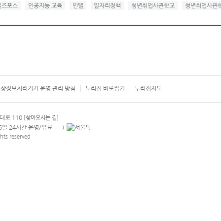
일즈포스
인공지능 교육
인텔
일자리정책
청년취업사관학교
청년취업사관학
상정보처리기기 운영·관리 방침
누리집 바로잡기
누리집지도
서울시 카
대로 110
[찾아오시는 길]
365일 24시간 운영/유료
)
안내팝업 열기
hts reserved