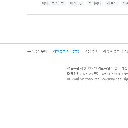
마이크로소프트
머신러닝
빅데이터
서울시
세
누리집 도우미
개인정보 처리방침
이용약관
저작권 정책
영
서울특별시
서울특별시청 04524 서울특별시 중구 세종
문의 전화번호 120, 120 다산콜재단
대표전화: 02-120 또는 02-731-2120 (
© Seoul Metropolitan Government all rig