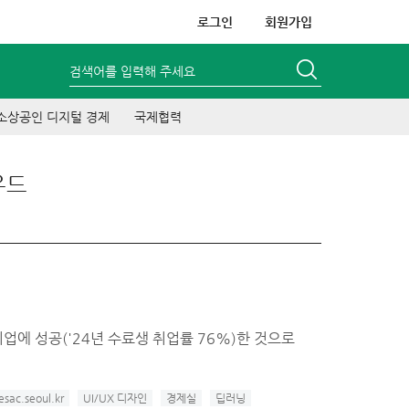
로그인
회원가입
검색어를 입력해 주세요
소상공인 디지털 경제
국제협력
우드
취업에 성공('24년 수료생 취업률 76%)한 것으로
esac.seoul.kr
UI/UX 디자인
경제실
딥러닝