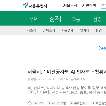
서울특별시
서울소식
시민참여
분
경제
주택
교통
환경
새소식
정책소개
서울경제
일자리
창업
Se
서울시, ''비전공자도 AI 인재로…청취
등록일 : 2025-04-15
새소식
/
일자리 소식
AI, 핀테크, 빅데이터 등 4차 산업 분야의 실무
나타난 가운데, 서울시는 영등포, 종로, 송파 등 1
AI 교육
AI 서비스 개발
AI 특화캠퍼스
AI 핵심・