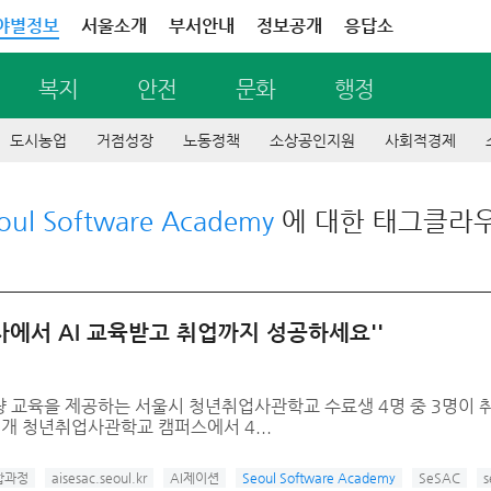
야별정보
서울소개
부서안내
정보공개
응답소
복지
안전
문화
행정
도시농업
거점성장
노동정책
소상공인지원
사회적경제
oul Software Academy
에 대한 태그클라
사에서 AI 교육받고 취업까지 성공하세요''
 역량 교육을 제공하는 서울시 청년취업사관학교 수료생 4명 중 3명이 
6개 청년취업사관학교 캠퍼스에서 4...
융합과정
aisesac.seoul.kr
AI제이션
Seoul Software Academy
SeSAC
s