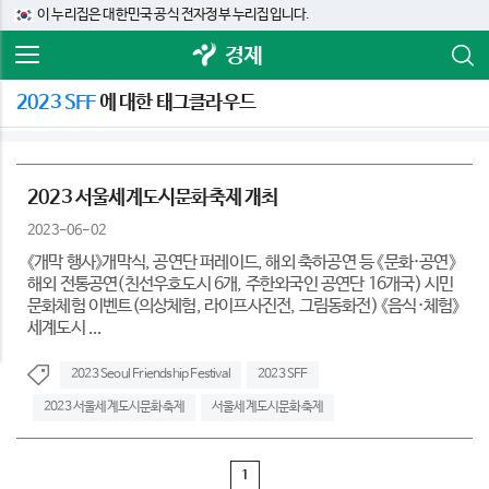
이 누리집은 대한민국 공식 전자정부 누리집입니다.
경제
2023 SFF
에 대한 태그클라우드
2023 서울세계도시문화축제 개최
2023-06-02
《개막 행사》개막식, 공연단 퍼레이드, 해외 축하공연 등 《문화·공연》
해외 전통공연(친선우호도시 6개, 주한외국인 공연단 16개국) 시민
문화체험 이벤트(의상체험, 라이프사진전, 그림동화전) 《음식·체험》
세계도시 ...
2023 Seoul Friendship Festival
2023 SFF
2023 서울세계도시문화축제
서울세계도시문화축제
1