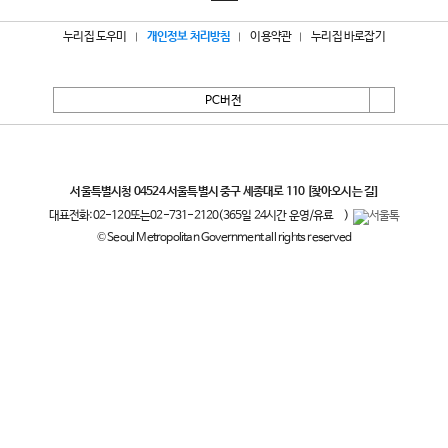
누리집 도우미
개인정보 처리방침
이용약관
누리집 바로잡기
PC버전
서울특별시
서울특별시청 04524 서울특별시 중구 세종대로 110
[찾아오시는 길]
대표전화:
02-120
또는
02-731-2120
(365일 24시간 운영/유료
)
© Seoul Metropolitan Government all rights reserved