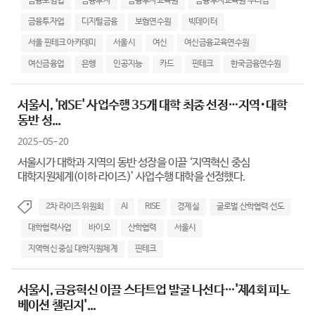
금융보험업
금융투자
금융투자교육원
금융투자교육원 누리집
금융투자업
디지털금융
보험연수원
빅데이터
서울 핀테크 아카데미
서울시
여신
여신금융교육연수원
여신금융업
은행
인공지능
카드
핀테크
한국금융연수원
서울시, 'RISE' 사업수행 35개 대학 최종 선정…지역･대학
동반 성...
2025-05-20
서울시가 대학과 지역의 동반 성장을 이끌 ‘지역혁신 중심
대학지원체계(이하 라이즈)’ 사업수행 대학을 선정했다.
2차 라이즈 위원회
AI
RISE
경제실
글로벌 산학협력 선도
대학협력사업
바이오
산학협력
서울시
지역혁신 중심 대학지원체계
핀테크
서울시, 금융혁신 이끌 스타트업 발굴 나선다…'제4회 피노
베이션 챌린지'...