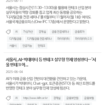
2025-06-11
서울시는 점심시간(11:30~13:00)을 활용해 핀테크 산업 분야
실무자들의 역량 강화를 돕고 업계 최신 동향을 공유하는
‘디지털금융 전문 세미나’를 6월부터 11월까지(월 1회) 여의도
서울국제금융오피스(One IFC 17층)에서 운영한다고 밝혔다.
AI
가상자산
경제실
금융 전문세미나
금융투자
디지털금융
디지털금융 전문세미나
마이데이터
마이데이터 2.0
서울시
인공지능
핀테크
서울시, AI･빅데이터 등 핀테크 실무형 인재 양성한다…'서
울 핀테크 아...
2025-06-04
AI가 미래 금융 산업 전반의 대전환을 견인하고 있는 가운데,
서울시가 빅데이터, Chat-gpt, 토큰증권(STO) 등 최신 트렌드를
반영한 핀테크 분야 실무형 인재 양성에 힘쓴다.
AI
http://www.kifin.or.kr
경제실
금융보안원
금융보험