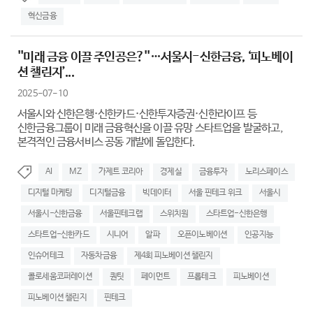
혁신금융
''미래 금융 이끌 주인공은?''…서울시-신한금융, ‘피노베이
션 챌린지’...
2025-07-10
서울시와 신한은행·신한카드·신한투자증권·신한라이프 등
신한금융그룹이 미래 금융혁신을 이끌 유망 스타트업을 발굴하고,
본격적인 금융서비스 공동 개발에 돌입한다.
AI
MZ
가제트 코리아
경제실
금융투자
노리스페이스
디지털 마케팅
디지털금융
빅데이터
서울 핀테크 위크
서울시
서울시-신한금융
서울핀테크랩
스위치원
스타트업-신한은행
스타트업-신한카드
시니어
알파
오픈이노베이션
인공지능
인슈어테크
자동차금융
제4회 피노베이션 챌린지
콜로세움코퍼레이션
퀀팃
페이먼트
프롭테크
피노베이션
피노베이션 챌린지
핀테크