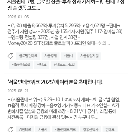
서울핀테크랩, 글로벌 진출·투자 성과 가시화…K-핀테크 성
장 플랫폼 고도...
2026-01-05
- (누적) 매출 8,662억·투자유치 5,295억·고용 4,621명…핀테크
전주기 지원 성과 - 2025년 총 155개사 지원(입주 117·멤버십 38)
…멘토링·컨설팅 337건, 사업 연계 33건 -
Money20/20·SFF성과로 글로벌 파이프라인 확대…해외...
글로벌핀테크
서울경제
서울시
서울창업지원
서울핀테크랩
핀테크
핀테크스타트업
‘서울핀테크위크 2025’에 여러분을 초대합니다!
2025-08-21
- <서울핀테크 위크> 9.29~10.1 여의도서 개최…AI, 글로벌 협업,
효율적 투자 매칭 강화 - 윤호영 카카오뱅크 대표 기조연설… AI가
변화시킬 일상과 금융의 미래 조망 - 8.21부터 공식 누리집 통해
사전등록…디지털 금융에 관심 있는 시민 누구나 무...
AI핀테크
서울시
서울핀테크위크
장동선박사
핀테크