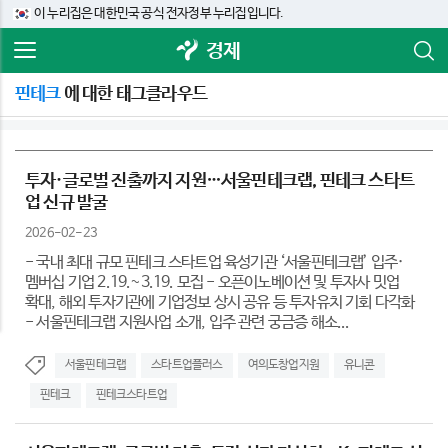
이 누리집은 대한민국 공식 전자정부 누리집입니다.
경제
핀테크
에 대한 태그클라우드
투자·글로벌 진출까지 지원…서울핀테크랩, 핀테크 스타트
업 신규 발굴
2026-02-23
- 국내 최대 규모 핀테크 스타트업 육성기관 ‘서울핀테크랩’ 입주·
멤버십 기업 2.19.~3.19. 모집 - 오픈이노베이션 및 투자사 밋업
확대, 해외 투자기관에 기업정보 상시 공유 등 투자유치 기회 다각화
- 서울핀테크랩 지원사업 소개, 입주 관련 궁금증 해소...
서울핀테크랩
스타트업플러스
여의도창업지원
유니콘
핀테크
핀테크스타트업