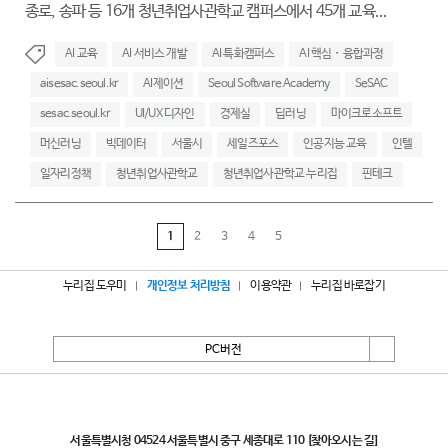
종로, 송파 등 16개 청년취업사관학교 캠퍼스에서 45개 교육...
AI 교육
AI 서비스 개발
AI 특화캠퍼스
AI 핵심・융합과정
aisesac.seoul.kr
AI제이션
Seoul Software Academy
SeSAC
sesac.seoul.kr
UI/UX 디자인
경제실
딥러닝
마이크로소프트
머신러닝
빅데이터
서울시
세일즈포스
인공지능 교육
인텔
일자리정책
청년취업사관학교
청년취업사관학교 누리집
핀테크
1
2
3
4
5
누리집 도우미
개인정보 처리방침
이용약관
누리집 바로잡기
PC버전
서울특별시
서울특별시청 04524 서울특별시 중구 세종대로 110
[찾아오시는 길]