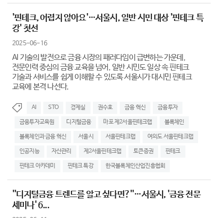
'핀테크, 어렵지 않아요'…서울시, 일반 시민 대상 '핀테크 특
강' 첫선
2025-06-16
AI 기술의 발전으로 금융 시장의 패러다임이 급변하는 가운데,
전문인력 중심의 금융 교육을 넘어, 일반 시민도 일상 속 핀테크
기술과 서비스를 쉽게 이해할 수 있도록 서울시가 대시민 핀테크
교육에 본격 나선다.
AI
STO
경제실
권수호
금융 혁신
금융투자
금융투자교육원
디지털금융
마포 제2서울핀테크랩
블록체인
블록체인과 금융 혁신
서울시
서울핀테크랩
여의도 서울핀테크랩
인공지능
자산관리
제2서울핀테크랩
토큰증권
핀테크
핀테크 아카데미
핀테크 특강
한국블록체인산업진흥협회
''디지털금융 트렌드를 알고 싶다면?''…서울시, '금융 전문
세미나' 6...