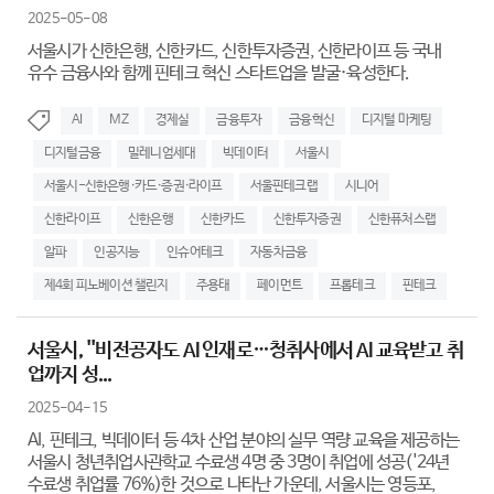
2025-05-08
서울시가 신한은행, 신한카드, 신한투자증권, 신한라이프 등 국내
유수 금융사와 함께 핀테크 혁신 스타트업을 발굴·육성한다.
AI
MZ
경제실
금융투자
금융혁신
디지털 마케팅
디지털금융
밀레니엄세대
빅데이터
서울시
서울시-신한은행·카드·증권·라이프
서울핀테크랩
시니어
신한라이프
신한은행
신한카드
신한투자증권
신한퓨처스랩
알파
인공지능
인슈어테크
자동차금융
제4회 피노베이션 챌린지
주용태
페이먼트
프롭테크
핀테크
서울시, ''비전공자도 AI 인재로…청취사에서 AI 교육받고 취
업까지 성...
2025-04-15
AI, 핀테크, 빅데이터 등 4차 산업 분야의 실무 역량 교육을 제공하는
서울시 청년취업사관학교 수료생 4명 중 3명이 취업에 성공('24년
수료생 취업률 76%)한 것으로 나타난 가운데, 서울시는 영등포,