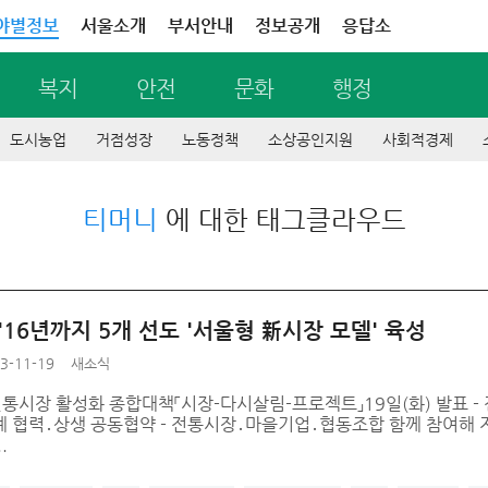
야별정보
서울소개
부서안내
정보공개
응답소
복지
안전
문화
행정
도시농업
거점성장
노동정책
소상공인지원
사회적경제
티머니
에 대한 태그클라우드
'16년까지 5개 선도 '서울형 新시장 모델' 육성
3-11-19
새소식
 전통시장 활성화 종합대책「시장-다시살림-프로젝트」19일(화) 발표
 협력․상생 공동협약 - 전통시장․마을기업․협동조합 함께 참여해 지
.