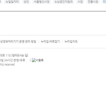
약
뉴딜일자리
상인
서울형신시장
소상공인지원과
시장
전통시장
티
상정보처리기기 운영·관리 방침
누리집 바로잡기
누리집지도
서울시 카
대로 110
[찾아오시는 길]
365일 24시간 운영/유료
)
안내팝업 열기
hts reserved