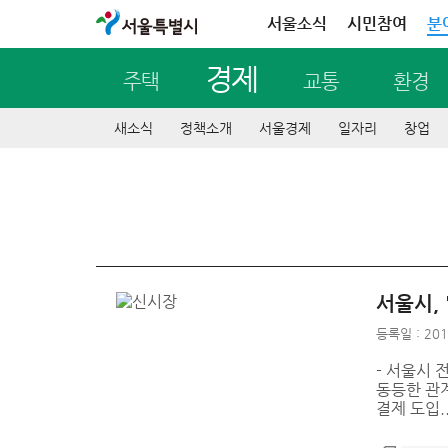
서울특별시
서울소식
시민참여
분
경제
주택
교통
환경
새소식
정책소개
서울경제
일자리
창업
서울시, 
등록일 : 201
- 서울시
동등한 관계
결제 도입..