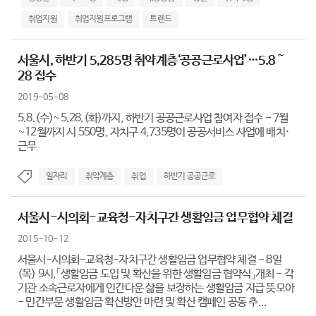
취업지원
취업지원프로그램
트렌드
서울시, 하반기 5,285명 취약계층‘공공근로사업’…5.8～
28 접수
2019-05-08
5.8.(수)~5.28.(화)까지, 하반기 공공근로사업 참여자 접수 - 7월
~12월까지 시 550명, 자치구 4,735명이 공공서비스 사업에 배치·
근무
일자리
취약계층
취업
하반기 공공근로
서울시-시의회-교육청-자치구간 생활임금 업무협약 체결
2015-10-12
서울시-시의회-교육청-자치구간 생활임금 업무협약 체결 - 8일
(목) 9시,「생활임금 도입 및 확산을 위한 생활임금 협약식」개최 - 각
기관 소속근로자에게 인간다운 삶을 보장하는 생활임금 지급 뜻모아
- 민간부문 생활임금 확산방안 마련 및 확산 캠페인 공동 추...