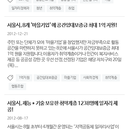
일자리정책과
청년
취약계층
취업
서울시, 8개 '마을기업' 에 공간임대보증금 최대 1억 지원!
2012-12-21
주민 또는 단체가 모여 ‘마을기업’을 창업했지만 자금부족으로 활동
공간을 마련하지 못하고 있는 8곳에 서울시가 공간임대보증금 최대
1억 원을 지원합니다.이용자가 취약계층이거나 민간이 복지서비스
제공 등 공공성 강한 곳 우선 선정,선정된 기업은 해당 자치구와 20일
(목)...
1억지원
공간임대보증금
마을기업
사회적경제
취약계층
협동조합
서울시, 재능＊기술 보유한 취약계층 1238명에 일자리 제
공!
2012-08-17
서울시는 8월 초부터 4개월간 운영되는 ‘지역공동체 일자리사업’이