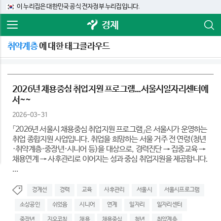
이 누리집은 대한민국 공식 전자정부 누리집입니다.
경제
취약계층
에 대한 태그클라우드
2026년 채용중심 취업지원 프로그램...서울시일자리센터에
서~~
2026-03-31
「2026년 서울시 채용중심 취업지원 프로그램」은 서울시가 운영하는
취업 종합지원 사업입니다. 취업을 희망하는 서울 거주 전 연령(청년
·취약계층·중장년·시니어 등)을 대상으로, 경력진단 → 집중교육 →
채용연계 → 사후관리로 이어지는 성과 중심 취업지원을 제공합니다.
...
경계선
경력
교육
사후관리
서울시
서울시프로그램
소상공인
쉬었음
시니어
연계
일자리
일자리센터
중장년
지오코칭
채용
채용중심
청년
취약계층