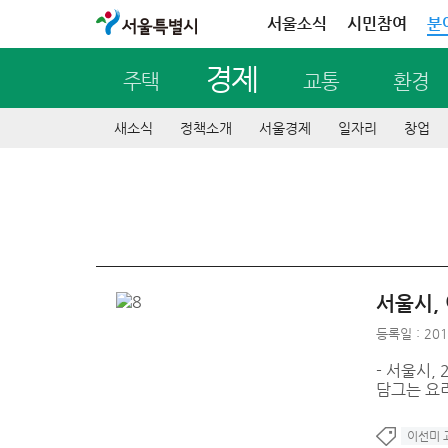
서울특별시
서울소식
시민참여
분
경제
주택
교통
환경
새소식
정책소개
서울경제
일자리
창업
서울시,
등록일 : 201
- 서울시,
담그는 요
이선미 