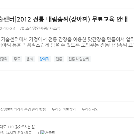
술센터]2012 전통 내림솜씨(장아찌) 무료교육 안내
2-10-23
70.소상공인지원
/
새소식
기술센터에서 가정에서 전통 간장을 이용한 맛간장을 만들어서 알타리무
장아찌 등을 먹음직스럽게 담을 수 있도록 도와주는 전통내림솜씨 교
업강좌
무료
음식
장아찌
전통
전통 내림솜씨
상정보처리기기 운영·관리 방침
누리집 바로잡기
누리집지도
서울시 카
대로 110
[찾아오시는 길]
365일 24시간 운영/유료
)