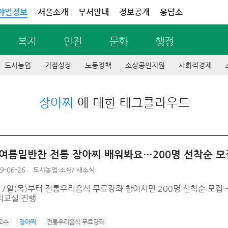
야별정보
서울소개
부서안내
정보공개
응답소
복지
안전
문화
행정
도시농업
거점성장
노동정책
소상공인지원
사회적경제
장아찌
에 대한 태그클라우드
 여름밑반찬 전통 장아찌 배워봐요…200명 선착순 모
9-06-26
도시농업 소식
/
새소식
 27일(목)부터 전통우리음식 무료강좌 참여시민 200명 선착순 모집 - 
리교실 진행
교수
장아찌
전통우리음식 무료강좌