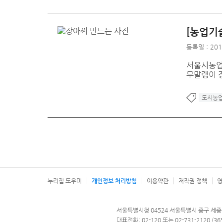
[농업기
등록일 : 201
서울시농업
무말랭이 
도시농
누리집 도우미
개인정보 처리방침
이용약관
저작권 정책
영
서울특별시
서울특별시청 04524 서울특별시 중구 세종
문의 전화번호 120, 120 다산콜재단
대표전화: 02-120 또는 02-731-2120 (