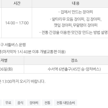
시간
내 용
- 집에서 만드는 장아찌
- 알타리무 모듬 장이찌, 김 장아찌,
14:00 ~ 17:00
깻잎 장아찌,무말랭이 장아찌
- 전통 간장을 이용한 맛간장 만드는 방법 설명
출구 셔틀버스 운행
(마지막차 1시 40분 이후 개별교통편 이용)
일자별
장소
06일(화)
수서역 6번출구(45인 승-암차버스)
13:00까지 오시기 바랍니다.
무료
음식
장아찌
전통
전통 내림솜씨