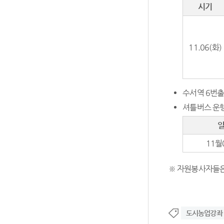
시기
11.06(화)
수서역 6번
셔틀버스 운행
11월
※ 자원봉사자들은 
도시농업강좌