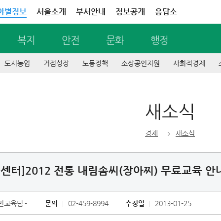
야별정보
서울소개
부서안내
정보공개
응답소
복지
안전
문화
행정
도시농업
거점성장
노동정책
소상공인지원
사회적경제
새소식
경제
새소식
센터]2012 전통 내림솜씨(장아찌) 무료교육 안
민교육팀
문의
02-459-8994
수정일
2013-01-25