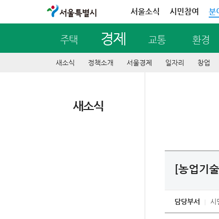
서울특별시
서울소식
시민참여
분
경제
주택
교통
환경
새소식
정책소개
서울경제
일자리
창업
새소식
[농업기술
담당부서
시