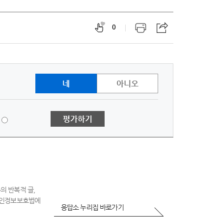
0
네
아니오
1
평가하기
점
-
매
우
불
만
족
의 반복적 글,
 개인정보보호법에
응답소 누리집 바로가기