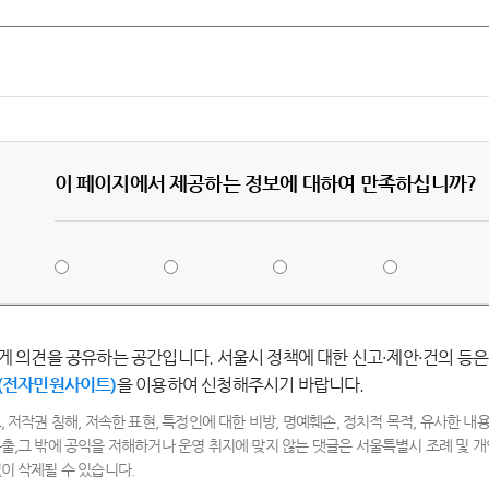
이 페이지에서 제공하는 정보에 대하여 만족하십니까?
5
4
3
2
점
점
점
점
-
-
-
-
매
만
보
불
우
족
통
만
게 의견을 공유하는 공간입니다. 서울시 정책에 대한 신고·제안·건의 등은
만
족
족
(전자민원사이트)
을 이용하여 신청해주시기 바랍니다.
, 저작권 침해, 저속한 표현, 특정인에 대한 비방, 명예훼손, 정치적 목적, 유사한 내용
출,그 밖에 공익을 저해하거나 운영 취지에 맞지 않는 댓글은 서울특별시 조례 및
이 삭제될 수 있습니다.