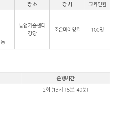
장 소
강 사
교육인원
농업기술센터
조은미이영희
100명
강당
 등
운행시간
2회 (13시 15분, 40분)