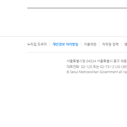
누리집 도우미
개인정보 처리방침
이용약관
저작권 정책
영
서울특별시
서울특별시청 04524 서울특별시 중구 세종
문의 전화번호 120, 120 다산콜재단
대표전화: 02-120 또는 02-731-2120 (
© Seoul Metropolitan Government all rig