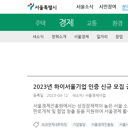
서울특별시
서울소식
시민참여
분
경제
주택
교통
환경
새소식
정책소개
서울경제
일자리
창업
2023년 하이서울기업 인증 신규 모집
등록일 : 2023-04-12
새소식
/
서울경제사업
서울경제진흥원에서는 성장잠재력이 높은 서울 소재
판로개척 및 협업 창출 등을 지원하여 서울경제 
B2B연계네트워킹
기업할당
서울경제진흥원
서울