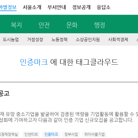
야별정보
서울소개
부서안내
정보공개
응답소
복지
안전
문화
행정
도시농업
거점성장
노동정책
소상공인지원
사회적경제
인증마크
에 대한 태그클라우드
 공고
 유망 중소기업을 발굴하여 검증된 역량을 기업활동에 활용할 수 
활성화에 기여하고자 다음과 같이 인증 기업 신규모집을 공고합니다.
시경제정책실
인센티브
인증마크
정부사업
하이서울기업