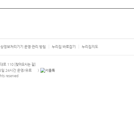
상정보처리기기 운영·관리 방침
누리집 바로잡기
누리집지도
서울시 카
대로 110
[찾아오시는 길]
365일 24시간 운영/유료
)
안내팝업 열기
hts reserved