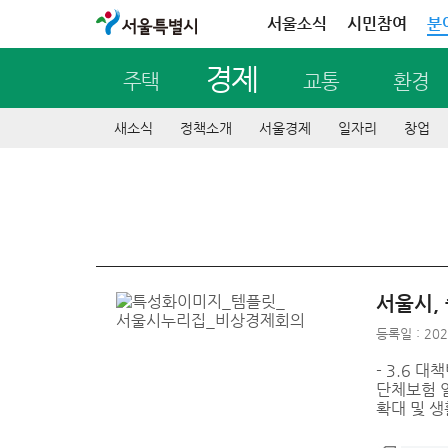
서울특별시
서울소식
시민참여
분
경제
주택
교통
환경
새소식
정책소개
서울경제
일자리
창업
서울시,
등록일 : 202
- 3.6 
단체보험 
확대 및 생활