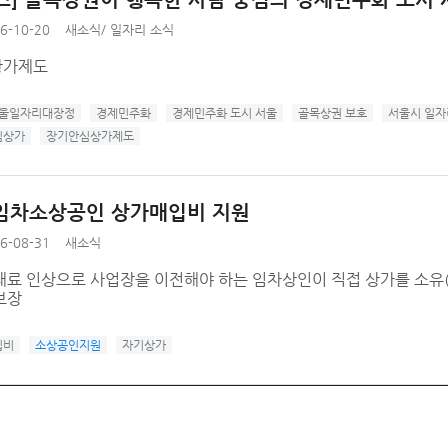
6-10-20
새소식
/
일자리 소식
상가제도
서울일자리대장정
경제민주화
경제민주화 도시 서울
골목상권 보호
서울시 일자
심상가
장기안심상가제도
임차소상공인 상가매입비 지원
6-08-31
새소식
대료 인상으로 사업장을 이전해야 하는 임차상인이 직접 상가를 소유
보장
입비
소상공인지원
자기상가