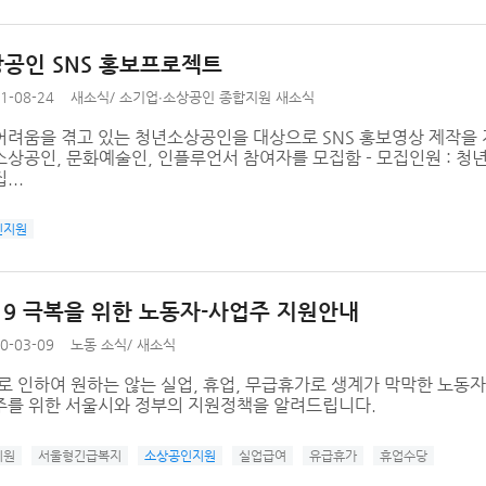
공인 SNS 홍보프로젝트
1-08-24
새소식
/
소기업∙소상공인 종합지원 새소식
어려움을 겪고 있는 청년소상공인을 대상으로 SNS 홍보영상 제작을
상공인, 문화예술인, 인플루언서 참여자를 모집함 - 모집인원 : 청년
...
인지원
19 극복을 위한 노동자-사업주 지원안내
0-03-09
노동 소식
/
새소식
9로 인하여 원하는 않는 실업, 휴업, 무급휴가로 생계가 막막한 노
주를 위한 서울시와 정부의 지원정책을 알려드립니다.
지원
서울형긴급복지
소상공인지원
실업급여
유급휴가
휴업수당