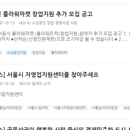
 플라워마켓 창업지원 추가 모집 공고
8-10-15
새소식
/
소상공인 창업·경영자금 지원
동식 플라워마켓 (플라워트럭)창업지원』참여자 추가 모집 공고 1. 신청기
:00까지 ♠선착순(신청인원제한)으로 조기마감 될 수 있습니다.♠ 2. ...
년
소상공인지원
창업지원
플라워트럭
스] 서울시 자영업지원센터를 찾아주세요
6-10-26
새소식
/
일자리 소식
영업지원센터
서울일자리대장정
서울시 일자리
서울시자영업지원센터
서울일자리대장정
소상
스] 골목상권이 행복한 사람 중심의 경제민주화 도시 