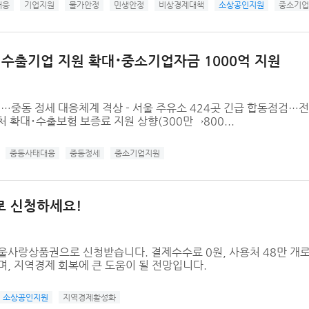
대응
기업지원
물가안정
민생안정
비상경제대책
소상공인지원
중소기업
수출기업 지원 확대･중소기업자금 1000억 지원
개최…중동 정세 대응체계 격상 - 서울 주유소 424곳 긴급 합동점검…
대･수출보험 보증료 지원 상향(300만→800...
중동사태대응
중동정세
중소기업지원
로 신청하세요!
서울사랑상품권으로 신청받습니다. 결제수수료 0원, 사용처 48만 개
며, 지역경제 회복에 큰 도움이 될 전망입니다.
소상공인지원
지역경제활성화