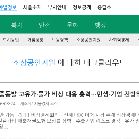
야별정보
서울소개
부서안내
정보공개
응답소
복지
안전
문화
행정
도시농업
거점성장
노동정책
소상공인지원
사회적경제
소상공인지원
에 대한 태그클라우드
 중동발 고유가·물가 비상 대응 총력…민생·기업 전방
6-03-24
새소식
/
서울경제 소식
대책반 가동→3.11 비상경제회의…선제 대응 이어 시장 주재 비상경제대
일괄가입·매출채권보험 보상률 상향…수출기업 리스크 경감 - 유가 
...