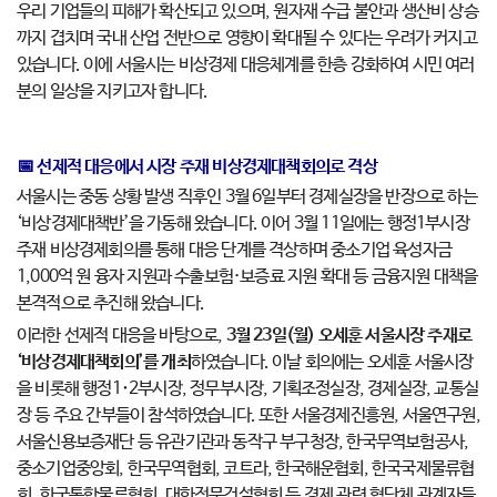
우리 기업들의 피해가 확산되고 있으며, 원자재 수급 불안과 생산비 상승
까지 겹치며 국내 산업 전반으로 영향이 확대될 수 있다는 우려가 커지고
있습니다. 이에 서울시는 비상경제 대응체계를 한층 강화하여 시민 여러
분의 일상을 지키고자 합니다.
📅 선제적 대응에서 시장 주재 비상경제대책회의로 격상
서울시는 중동 상황 발생 직후인 3월 6일부터 경제실장을 반장으로 하는
‘비상경제대책반’을 가동해 왔습니다. 이어 3월 11일에는 행정1부시장
주재 비상경제회의를 통해 대응 단계를 격상하며 중소기업 육성자금
1,000억 원 융자 지원과 수출보험·보증료 지원 확대 등 금융지원 대책을
본격적으로 추진해 왔습니다.
이러한 선제적 대응을 바탕으로,
3월 23일(월) 오세훈 서울시장 주재로
‘비상경제대책회의’를 개최
하였습니다. 이날 회의에는 오세훈 서울시장
을 비롯해 행정1･2부시장, 정무부시장, 기획조정실장, 경제실장, 교통실
장 등 주요 간부들이 참석하였습니다. 또한 서울경제진흥원, 서울연구원,
서울신용보증재단 등 유관기관과 동작구 부구청장, 한국무역보험공사,
중소기업중앙회, 한국무역협회, 코트라, 한국해운협회, 한국국제물류협
회, 한국통합물류협회, 대한전문건설협회 등 경제 관련 협단체 관계자들