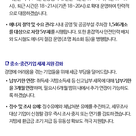
시), 퇴근 시간은 18~21시(기존 18~20시)로 확대 운영하여 탄력적
으로 대응하겠습니다.
에너지 절약 및 수요 관리:
시내 공영 및 공공부설 주차장
1,546개소
를 대상으로 차량 5부제
를 시행합니다. 또한 혼잡역사 안전인력 배치
와 도시철도 에너지 절감 운영(조명 최소화 등)을 병행합니다.
📑 중소·중견기업 세제 지원 강화
경영에 어려움을 겪는 기업들을 위해 세금 부담을 덜어드립니다.
납부기한 연장:
취득세·지방소득세 등 신고납부 세목에 대해
납부기한
을 3개월 연장
하며, 필요시 6개월 범위 내에서 추가 연장이 가능하도
록 하겠습니다.
징수 및 조사 유예:
징수유예와 체납처분 유예를 추진하고, 세무조사
대상 기업이 신청할 경우 즉시 조사 중지 또는 연기를 검토하겠습니다.
지방세 환급금 조기 지급 등 유동성 확보도 적극 지원합니다.