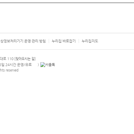
상정보처리기기 운영·관리 방침
누리집 바로잡기
누리집지도
서울시 카
대로 110
[찾아오시는 길]
365일 24시간 운영/유료
)
안내팝업 열기
hts reserved