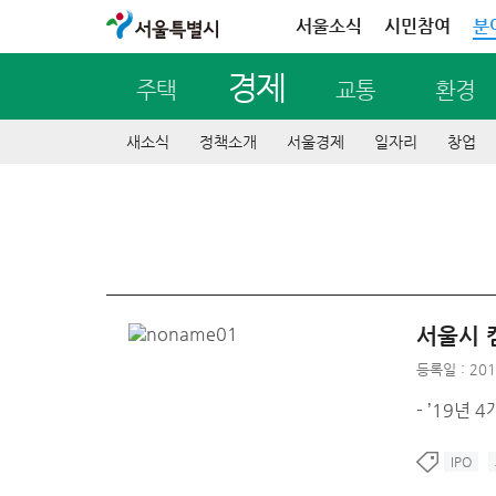
서울특별시
서울소식
시민참여
분
경제
주택
교통
환경
새소식
정책소개
서울경제
일자리
창업
서울시 
등록일 : 201
- ’19년
IPO