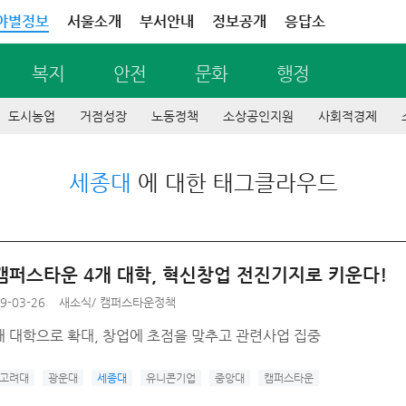
야별정보
서울소개
부서안내
정보공개
응답소
복지
안전
문화
행정
도시농업
거점성장
노동정책
소상공인지원
사회적경제
세종대
에 대한 태그클라우드
캠퍼스타운 4개 대학, 혁신창업 전진기지로 키운다!
9-03-26
새소식
/
캠퍼스타운정책
 4개 대학으로 확대, 창업에 초점을 맞추고 관련사업 집중
고려대
광운대
세종대
유니콘기업
중앙대
캠퍼스타운