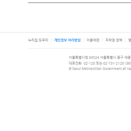
누리집 도우미
개인정보 처리방침
이용약관
저작권 정책
영
서울특별시
서울특별시청 04524 서울특별시 중구 세종
문의 전화번호 120, 120 다산콜재단
대표전화: 02-120 또는 02-731-2120 (
© Seoul Metropolitan Government all rig