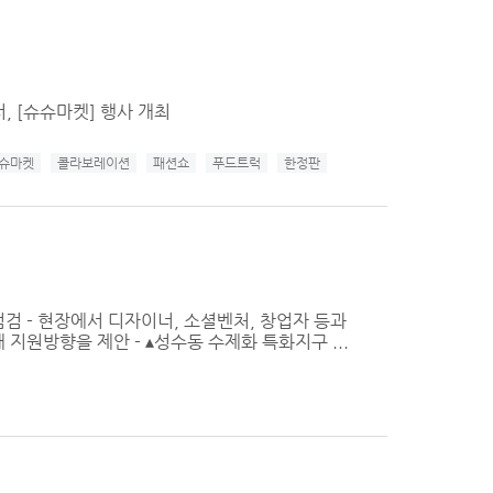
터, [슈슈마켓] 행사 개최
슈마켓
콜라보레이션
패션쇼
푸드트럭
한정판
점검 - 현장에서 디자이너, 소셜벤처, 창업자 등과
지원방향을 제안 - ▴성수동 수제화 특화지구 ...