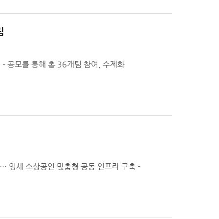
립
 공모를 통해 총 36개팀 참여, 수제화
입… 영세 소상공인 맞춤형 공동 인프라 구축 -