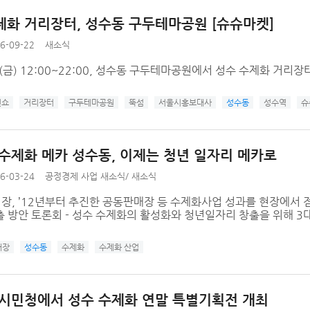
제화 거리장터, 성수동 구두테마공원 [슈슈마켓]
6-09-22
새소식
.7.(금) 12:00~22:00, 성수동 구두테마공원에서 성수 수제화 거리장
션쇼
거리장터
구두테마공원
뚝섬
서울시홍보대사
성수동
성수역
슈
 수제화 메카 성수동, 이제는 청년 일자리 메카로
6-03-24
공정경제 사업 새소식
/
새소식
시장, ’12년부터 추진한 공동판매장 등 수제화사업 성과를 현장에서 
 방안 토론회 - 성수 수제화의 활성화와 청년일자리 창출을 위해 3대 
매장
성수동
수제화
수제화 산업
 시민청에서 성수 수제화 연말 특별기획전 개최