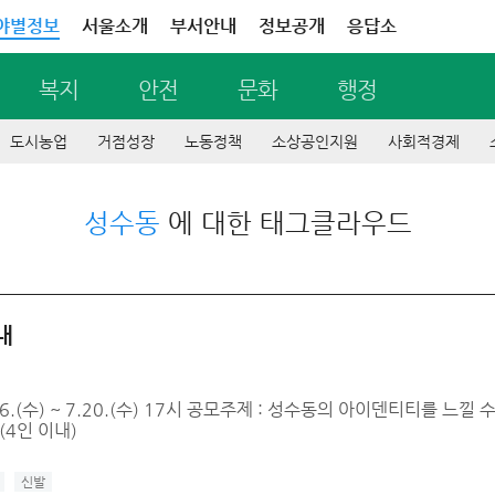
야별정보
서울소개
부서안내
정보공개
응답소
복지
안전
문화
행정
도시농업
거점성장
노동정책
소상공인지원
사회적경제
성수동
에 대한 태그클라우드
내
.6.(수) ~ 7.20.(수) 17시 공모주제 : 성수동의 아이덴티티를 
(4인 이내)
신발