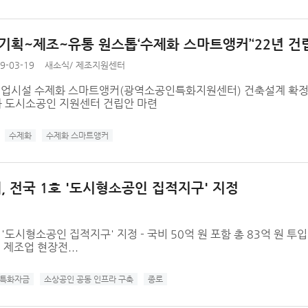
 기획~제조~유통 원스톱‘수제화 스마트앵커’‘22년 건
9-03-19
새소식
/
제조지원센터
협업시설 수제화 스마트앵커(광역소공인특화지원센터) 건축설계 확정 -
 도시소공인 지원센터 건립안 마련
수제화
수제화 스마트앵커
 전국 1호 '도시형소공인 집적지구' 지정
'도시형소공인 집적지구' 지정 - 국비 50억 원 포함 총 83억 원 투
제조업 현장전...
특화자금
소상공인 공동 인프라 구축
종로