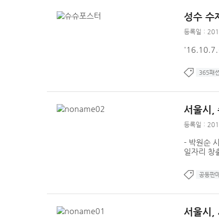
성수 수
등록일 : 201
'16.10
365패
서울시,
등록일 : 201
- 박원순 
일자리 창출
공동판
서울시,