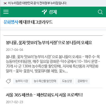
이 누리집은 대한민국 공식 전자정부 누리집입니다.
경제
문화행사
에 대한 태그클라우드
봄나물, 꽃차 맛보러‘농부의 시장’으로 봄나들이 오세요
2017-04-04
봄나물, 꽃차 맛보러‘농부의 시장’으로 봄나들이 오세요 - 매주 수·목
능동어린이대공원, 매주 일요일 광화문·덕수궁에서 10~18시 운영 -
70개 시·군 130여 농수특산물 할인판매, 지자체 특산품과 지역문화
알려 - 꽃차·꽃음식, 벚꽃워터볼 체험, 꽃노...
농부의 시장
농수특산물 할인판매
도농상생
문화행사
서울 365 패션쇼 - 패션문화도시 서울 프로젝트!
2017-02-23