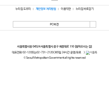
누리집 도우미
개인정보 처리방침
이용약관
누리집 바로잡기
PC버전
서울특별시
서울특별시청 04524 서울특별시 중구 세종대로 110
[찾아오시는 길]
대표전화:
02-120
또는
02-731-2120
(365일 24시간 운영/유료
)
© Seoul Metropolitan Government all rights reserved