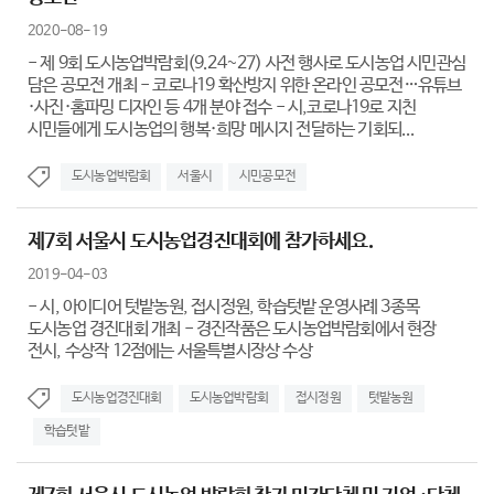
2020-08-19
- 제 9회 도시농업박람회(9.24~27) 사전 행사로 도시농업 시민관심
담은 공모전 개최 - 코로나19 확산방지 위한 온라인 공모전…유튜브
·사진·홈파밍 디자인 등 4개 분야 접수 - 시,코로나19로 지친
시민들에게 도시농업의 행복·희망 메시지 전달하는 기회되...
도시농업박람회
서울시
시민공모전
제7회 서울시 도시농업경진대회에 참가하세요.
2019-04-03
- 시, 아이디어 텃밭농원, 접시정원, 학습텃밭 운영사례 3종목
도시농업 경진대회 개최 - 경진작품은 도시농업박람회에서 현장
전시, 수상작 12점에는 서울특별시장상 수상
도시농업경진대회
도시농업박람회
접시정원
텃밭농원
학습텃밭