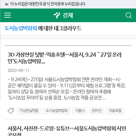
이 누리집은 대한민국 공식 전자정부 누리집입니다.
경제
도시농업박람회
에 대한 태그클라우드
3D 가상현실 텃밭·익충호텔…서울시, 9.24～27일 온라
인‘도시농업박람...
2020-09-11
- 9.24(목)~27(일) 서울도시농업박람회 전면 온라인 개최…시·
공간 제약없이 즐길 수 있어 - 9.11(금)부터 체험 프로그램 및 특강,
일자리 상담 등 참여자 선착순 모집 - 온라인 참여자 추첨해
‘도시농업 꾸러미’등 상품 증정, 도시농업 작품 공모전 ...
가상현실텃밭
도시농업박람회
서울시
온라인
익충호텔
서울시, 사진전·드로잉·유튜브…서울도시농업박람회 시민
공모전