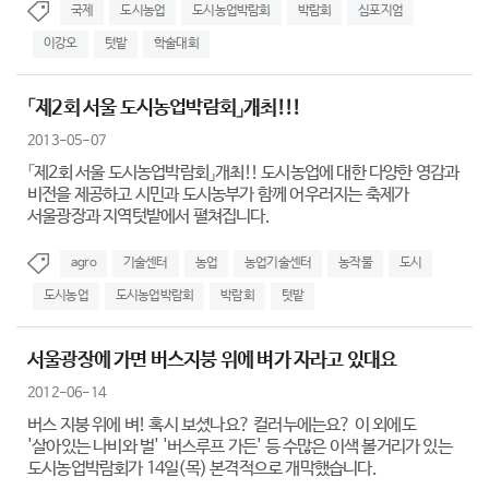
국제
도시농업
도시농업박람회
박람회
심포지엄
이강오
텃밭
학술대회
「제2회 서울 도시농업박람회」개최!!!
2013-05-07
「제2회 서울 도시농업박람회」개최!! 도시농업에 대한 다양한 영감과
비전을 제공하고 시민과 도시농부가 함께 어우러지는 축제가
서울광장과 지역텃밭에서 펼쳐집니다.
agro
기술센터
농업
농업기술센터
농작물
도시
도시농업
도시농업박람회
박람회
텃밭
서울광장에 가면 버스지붕 위에 벼가 자라고 있대요
2012-06-14
버스 지붕 위에 벼! 혹시 보셨나요? 컬러누에는요? 이 외에도
'살아있는 나비와 벌' '버스루프 가든' 등 수많은 이색 볼거리가 있는
도시농업박람회가 14일(목) 본격적으로 개막했습니다.