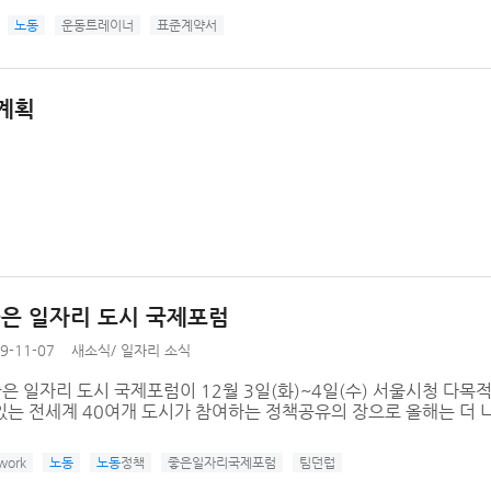
노동
운동트레이너
표준계약서
계획
 좋은 일자리 도시 국제포럼
9-11-07
새소식
/
일자리 소식
좋은 일자리 도시 국제포럼이 12월 3일(화)~4일(수) 서울시청 
있는 전세계 40여개 도시가 참여하는 정책공유의 장으로 올해는 더 
work
노동
노동
정책
좋은일자리국제포럼
팀던럽