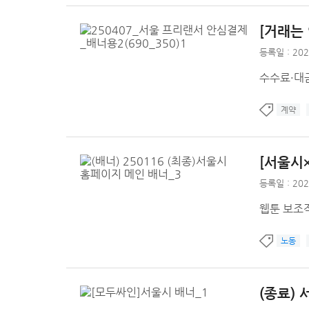
[거래는
등록일 : 202
수수료·대금
계약
[서울시
등록일 : 202
웹툰 보조
노동
(종료)