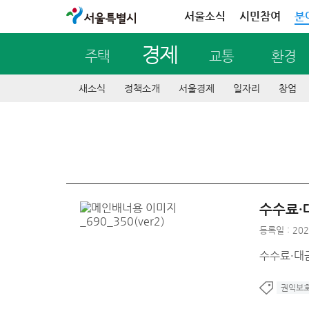
서울특별시
서울소식
시민참여
분
경제
주택
교통
환경
새소식
정책소개
서울경제
일자리
창업
수수료·
등록일 : 202
수수료·대금
권익보