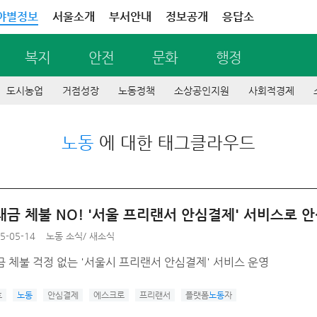
야별정보
서울소개
부서안내
정보공개
응답소
복지
안전
문화
행정
도시농업
거점성장
노동정책
소상공인지원
사회적경제
노동
에 대한 태그클라우드
대금 체불 NO! '서울 프리랜서 안심결제' 서비스로 
5-05-14
노동 소식
/
새소식
 체불 걱정 없는 '서울시 프리랜서 안심결제' 서비스 운영
호
노동
안심결제
에스크로
프리랜서
플랫폼
노동
자