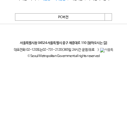
PC버전
서울특별시
서울특별시청 04524 서울특별시 중구 세종대로 110
[찾아오시는 길]
대표전화:
02-120
또는
02-731-2120
(365일 24시간 운영/유료
)
© Seoul Metropolitan Government all rights reserved