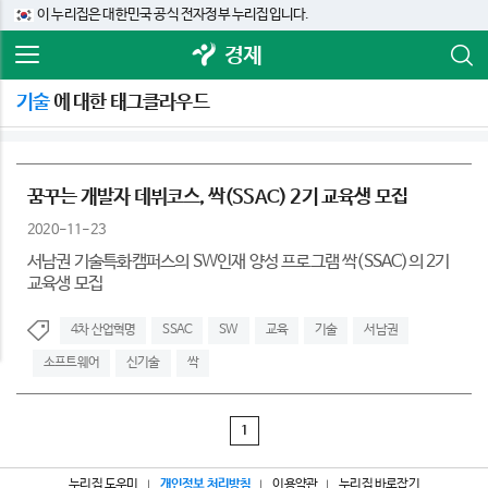
이 누리집은 대한민국 공식 전자정부 누리집입니다.
경제
기술
에 대한 태그클라우드
꿈꾸는 개발자 데뷔코스, 싹(SSAC) 2기 교육생 모집
2020-11-23
서남권 기술특화캠퍼스의 SW인재 양성 프로그램 싹(SSAC)의 2기
교육생 모집
4차 산업혁명
SSAC
SW
교육
기술
서남권
소프트웨어
신기술
싹
1
누리집 도우미
개인정보 처리방침
이용약관
누리집 바로잡기