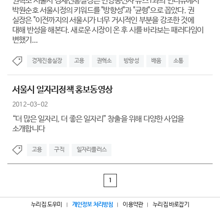
권혁소 서울시 경제진흥실장은 민영통신사 뉴스1과의 인터뷰에서
박원순호 서울시정의 키워드를 "방향성"과 "균형"으로 꼽았다. 권
실장은 "이전까지의 서울시가 너무 거시적인 부분을 강조한 것에
대해 반성을 해본다. 새로운 시장이 온 후 시를 바라보는 패러다임이
변했기...
경제진흥실장
고용
권혁소
방향성
배움
소통
서울시 일자리정책 홍보동영상
2012-03-02
“더 많은 일자리, 더 좋은 일자리” 창출을 위해 다양한 사업을
소개합니다
고용
구직
일자리플러스
1
누리집 도우미
개인정보 처리방침
이용약관
누리집 바로잡기