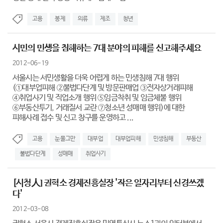
고용
봉제
의류
제조
청년
시민의 민생을 침해하는 7대 분야의 피해를 신고해주세요
2012-06-19
서울시는 서민생활을 더욱 어렵게 하는 민생침해 7대 행위
(①대부업피해 ②불법다단계 및 방문판매업 ③전자상거래피해
④취업사기 및 직업소개 행위 ⑤임금착취 및 임금체불 행위
⑥부동산투기, 거래질서 교란 ⑦청소년 성매매 행위)에 대한
피해사례 접수 및 신고 창구를 운영하고 ...
고용
눈물그만
대부업
대부업피해
민생침해
부동산
불법다단계
성매매
취업사기
[시청人] 권혁소 경제진흥실장 '작은 일자리부터 신경쓰겠
다'
2012-03-08