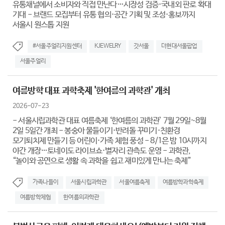
유통채널에서 소비자와 직접 만난다…시장성 검증·국내외 판로 확대
기대 - 브랜드 모집부터 유통 협의·공간 기획 및 조성·홍보까지
서울시 원스톱 지원
#서울주얼리지원센터
KJEWELRY
갓서울
더현대서울팝업
서울주얼리
여름방학 대표 과학축제 '한여름의 과학관' 개최
2026-07-23
- 서울시립과학관 대표 여름축제 ‘한여름의 과학관’ 7월 29일~8월
2일 5일간 개최 - 봉숭아 물들이기·반려돌 꾸미기·친환경
모기퇴치제 만들기 등 어린이·가족 체험 풍성 - 8/1은 밤 10시까지
야간 개장…토네이도 라이브쇼·별자리 관측도 운영 - 과학관,
“놀이와 공연으로 생활 속 과학을 쉽고 재미있게 만나는 축제”
가족나들이
서울시립과학관
서울여름축제
여름방학과학축제
여름방학체험
한여름의과학관