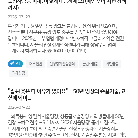
불법사금융 피해, 이렇게 대응하세요!(예방부터 지원 정책
까지)
2026-07-23
무직자 가능·당일입금 등 광고는 불법사금융의 위험신호이며,
선수수료나 신분증·통장 양도 요구를 받았다면 즉시 중단해야
합니다. 2025년 대부업법 개정으로 반사회적 고금리 계약은 전면
무효입니다. 서울시 민생경제안심센터가 피해 상담부터 법적
구제까지 함께합니다. ☎ 1600-0700 (4번)
AI생성태그
대부업법
민생경제안심센터
불법사금융
서민금융
피해상담
''잘된 옷은 다 이유가 있어요''…50년 명장의 손끝기술, 교
실에서 이...
2026-07-22
- 의류봉제 양민석 서울명장, 성동글로벌경영고 학생들에게 50년
현장 노하우 전수 - 9.11까지 ‘2026 서울명장’ 공개모집…5대
도시제조업 분야 최고 숙련기술인 선정 - 선정자에 기술장려금
1천만원･인증패･현판 수여…교육, 전시, 기술전수 활동 지원 - 市,