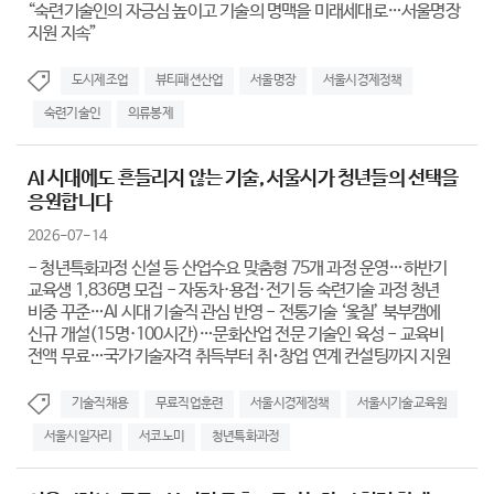
“숙련기술인의 자긍심 높이고 기술의 명맥을 미래세대로…서울명장
지원 지속”
도시제조업
뷰티패션산업
서울명장
서울시경제정책
숙련기술인
의류봉제
AI 시대에도 흔들리지 않는 기술, 서울시가 청년들의 선택을
응원합니다
2026-07-14
- 청년특화과정 신설 등 산업수요 맞춤형 75개 과정 운영…하반기
교육생 1,836명 모집 - 자동차·용접·전기 등 숙련기술 과정 청년
비중 꾸준…AI 시대 기술직 관심 반영 - 전통기술 ‘옻칠’ 북부캠에
신규 개설(15명·100시간)…문화산업 전문 기술인 육성 - 교육비
전액 무료…국가기술자격 취득부터 취･창업 연계 컨설팅까지 지원
기술직채용
무료직업훈련
서울시경제정책
서울시기술교육원
서울시일자리
서코노미
청년특화과정