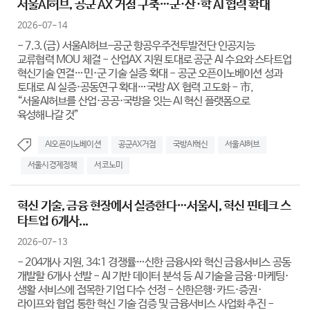
서울AI허브, 공군 AX 거점 구축…군·산·학 AI 협력 확대
2026-07-14
- 7.3.(금) 서울AI허브-공군 항공우주전투발전단 인공지능
교류협력 MOU 체결 - 산업AX 지원 토대로 공군 AI 수요와 스타트업
혁신기술 연결…민·군 기술 실증 확대 - 공군 오픈이노베이션 성과
토대로 AI 실증·공동연구 확대…국방 AX 협력 고도화 - 市,
“서울AI허브를 산업·공공·국방을 잇는 AI 혁신 플랫폼으로
육성해나갈 것”
AI오픈이노베이션
공군AX거점
국방AI혁신
서울AI허브
서울시경제정책
서코노미
혁신 기술, 금융 현장에서 실증한다…서울시, 혁신 핀테크 스
타트업 6개사...
2026-07-13
- 204개사 지원, 34:1 경쟁률…신한 금융사와 혁신 금융서비스 공동
개발할 6개사 선발 - AI 기반 데이터 분석 등 AI 기술을 금융·마케팅·
생활 서비스에 접목한 기업 다수 선정 - 신한은행·카드·증권·
라이프와 협업 통한 혁신 기술 검증 및 금융서비스 사업화 추진 -