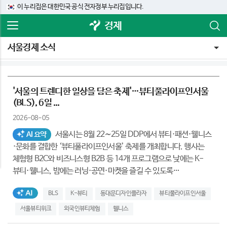
이 누리집은 대한민국 공식 전자정부 누리집입니다.
경제
서울경제 소식
'서울의 트렌디한 일상을 담은 축제'…뷰티풀라이프인서울
(BLS), 6일 ...
2026-08-05
서울시는 8월 22∼25일 DDP에서 뷰티·패션·웰니스
AI 요약
·문화를 결합한 ‘뷰티풀라이프인서울’ 축제를 개최합니다. 행사는
체험형 B2C와 비즈니스형 B2B 등 14개 프로그램으로 낮에는 K-
뷰티·웰니스, 밤에는 러닝·공연·마켓을 즐길 수 있도록
구성했습니다. 주요 체험 프로그램 사전예약은 8월 6일부터 행사
AI생성태그
BLS
K-뷰티
동대문디자인플라자
뷰티풀라이프인서울
누리집에서 받습니다. 시민과 관광객은 서울의 일상적
라이프스타일을 한자리에서 체험하며 동대문 상권까지 연계된
서울뷰티위크
외국인뷰티체험
웰니스
지역상생형 축제를 즐길 수 있습니다.