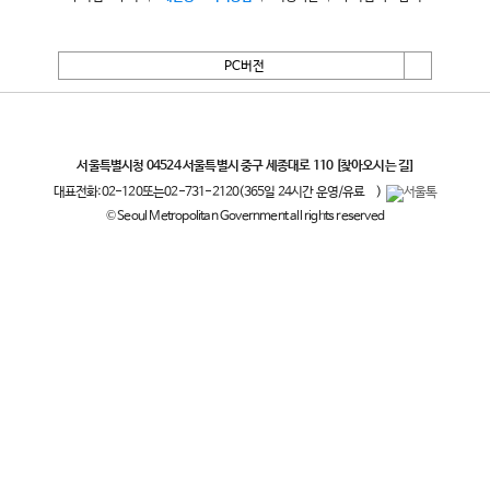
PC버전
서울특별시
서울특별시청 04524 서울특별시 중구 세종대로 110
[찾아오시는 길]
대표전화:
02-120
또는
02-731-2120
(365일 24시간 운영/유료
)
© Seoul Metropolitan Government all rights reserved