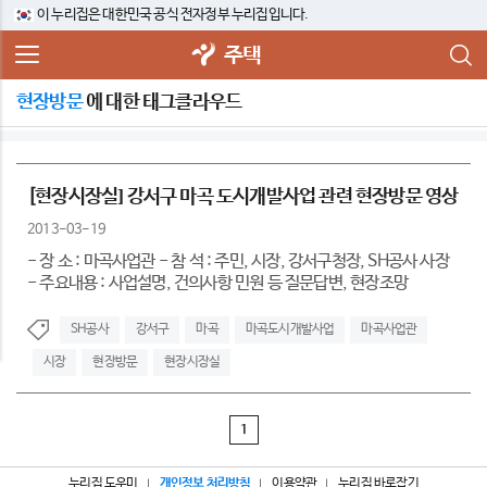
이 누리집은 대한민국 공식 전자정부 누리집입니다.
주택
현장방문
에 대한 태그클라우드
[현장시장실] 강서구 마곡 도시개발사업 관련 현장방문 영상
2013-03-19
- 장 소 : 마곡사업관 - 참 석 : 주민, 시장, 강서구청장, SH공사 사장
- 주요내용 : 사업설명, 건의사항 민원 등 질문답변, 현장조망
SH공사
강서구
마곡
마곡도시개발사업
마곡사업관
시장
현장방문
현장시장실
1
누리집 도우미
개인정보 처리방침
이용약관
누리집 바로잡기