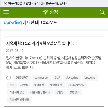
이 누리집은 대한민국 공식 전자정부 누리집입니다.
환경
Upcycling
에 대한 태그클라우드
서울새활용플라자가 9월 5일 문을 엽니다.
2017-08-10
업사이클링(Up-Cycling) 문화의 중심, 서울새활용플라자 개관(9월
5일) 개관특별전 '2017 서울새활용전'과 새롭고 즐거운 '새활용
축제'로 초대합니다.
9월5일개관
comingsoon
SUP
Up-cycling
Upcycling
새플
새활용
새활용전
새활용축제
서울디자인재단
서울새활용전
서울새활용플라자
장한평
장한평역
재활용아닌새활용