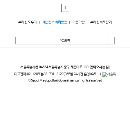
1
누리집 도우미
개인정보 처리방침
이용약관
누리집 바로잡기
PC버전
서울특별시
서울특별시청 04524 서울특별시 중구 세종대로 110
[찾아오시는 길]
대표전화:
02-120
또는
02-731-2120
(365일 24시간 운영/유료
)
© Seoul Metropolitan Government all rights reserved