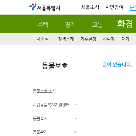
서울특별시
서울소식
시민참여
분
환경
주택
경제
교통
새소식
정책소개
기후환경
친환경
대기
동물보호
글이 없습니다.
동물보호 소식
시립동물복지지원센터
동물복지
동물관리