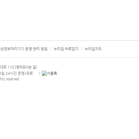
상정보처리기기 운영·관리 방침
누리집 바로잡기
누리집지도
서울시 카
대로 110
[찾아오시는 길]
365일 24시간 운영/유료
)
안내팝업 열기
hts reserved