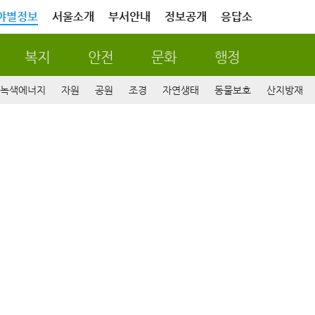
야별정보
서울소개
부서안내
정보공개
응답소
복지
안전
문화
행정
녹색에너지
자원
공원
조경
자연생태
동물보호
산지방재