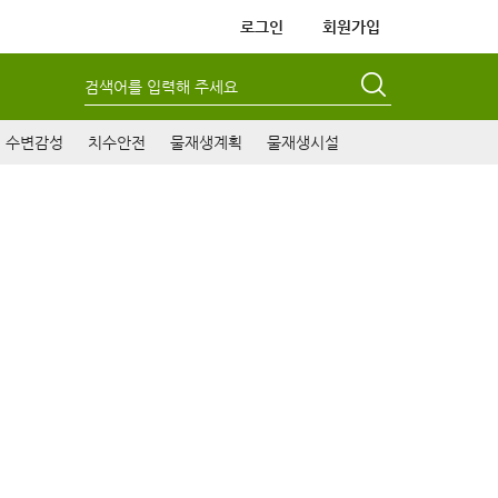
로그인
회원가입
검색어를 입력해 주세요
수변감성
치수안전
물재생계획
물재생시설