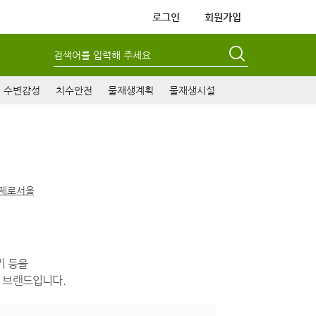
로그인
회원가입
검색어를 입력해 주세요
수변감성
치수안전
물재생계획
물재생시설
제로서울
기 등을
책 브랜드입니다.