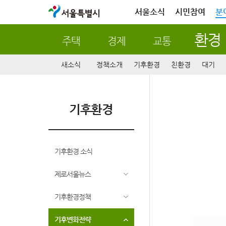
서울특별시
서울소식
시민참여
분
환경
주택
경제
교통
새소식
정책소개
기후환경
친환경
대기
기후환경
기후환경 소식
제로서울뉴스
기후환경정책
기후변화전략