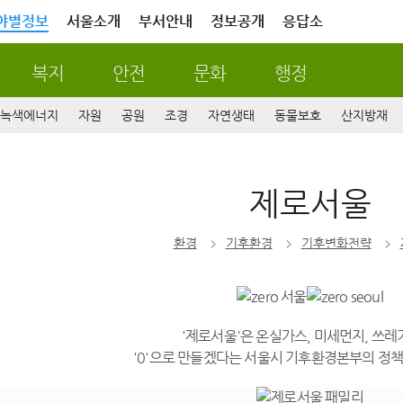
야별정보
서울소개
부서안내
정보공개
응답소
복지
안전
문화
행정
녹색에너지
자원
공원
조경
자연생태
동물보호
산지방재
제로서울
환경
기후환경
기후변화전략
'제로서울'은 온실가스, 미세먼지, 쓰레
'0'으로 만들겠다는 서울시 기후환경본부의 정