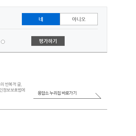
네
아니오
1
평가하기
점
-
매
우
불
만
의 반복적 글,
 개인정보보호법에
족
응답소 누리집 바로가기