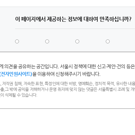
이 페이지에서 제공하는 정보에 대하여 만족하십니까?
5
4
3
2
점
점
점
점
-
-
-
-
매
만
보
불
게 의견을 공유하는 공간입니다. 서울시 정책에 대한 신고·제안·건의 등은
우
족
통
만
(전자민원사이트)
을 이용하여 신청해주시기 바랍니다.
만
족
족
, 저작권 침해, 저속한 표현, 특정인에 대한 비방, 명예훼손, 정치적 목적, 유사한 내용
출,그 밖에 공익을 저해하거나 운영 취지에 맞지 않는 댓글은 서울특별시 조례 및
이 삭제될 수 있습니다.