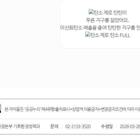
푸른 지구를 닮았어요.
이산화탄소 배출을 줄여
탄탄한 지구를 
본 저작물은 "공공누리"
제4유형:출처표시+상업적 이용금지+변경금지
조건에 따라 이용
경본부 기후환경정책과
문의
02-2133-3520
수정일
2026-03-2