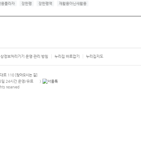
활용플라자
장한평
장한평역
재활용아닌새활용
상정보처리기기 운영·관리 방침
누리집 바로잡기
누리집지도
서울시 카
대로 110
[찾아오시는 길]
365일 24시간 운영/유료
)
안내팝업 열기
hts reserved