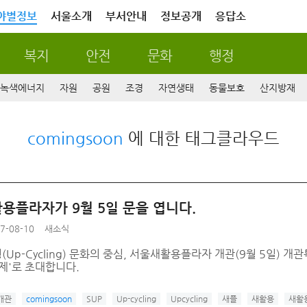
야별정보
서울소개
부서안내
정보공개
응답소
복지
안전
문화
행정
녹색에너지
자원
공원
조경
자연생태
동물보호
산지방재
comingsoon
에 대한 태그클라우드
용플라자가 9월 5일 문을 엽니다.
7-08-10
새소식
Up-Cycling) 문화의 중심, 서울새활용플라자 개관(9월 5일) 개
제'로 초대합니다.
개관
comingsoon
SUP
Up-cycling
Upcycling
새플
새활용
새활