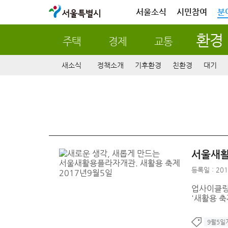
서울특별시
서울소식
시민참여
분
환경
주택
경제
교통
새소식
정책소개
기후환경
친환경
대기
서울새활
등록일 : 201
업사이클링(
'새활용 축
9월5일