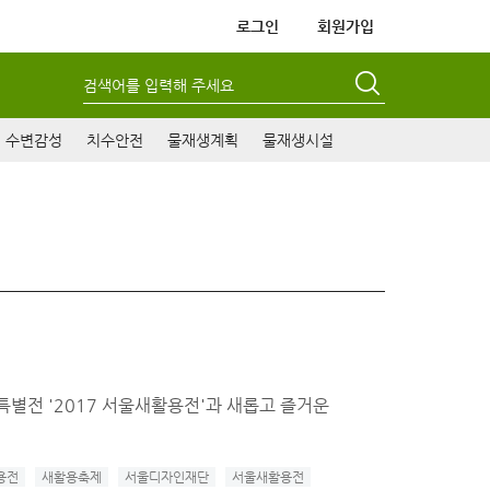
로그인
회원가입
검색어를 입력해 주세요
수변감성
치수안전
물재생계획
물재생시설
관특별전 '2017 서울새활용전'과 새롭고 즐거운
용전
새활용축제
서울디자인재단
서울새활용전