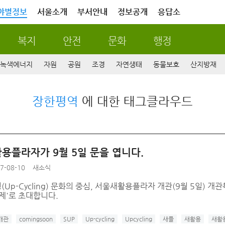
야별정보
서울소개
부서안내
정보공개
응답소
복지
안전
문화
행정
녹색에너지
자원
공원
조경
자연생태
동물보호
산지방재
장한평역
에 대한 태그클라우드
용플라자가 9월 5일 문을 엽니다.
7-08-10
새소식
Up-Cycling) 문화의 중심, 서울새활용플라자 개관(9월 5일) 개
제'로 초대합니다.
개관
comingsoon
SUP
Up-cycling
Upcycling
새플
새활용
새활