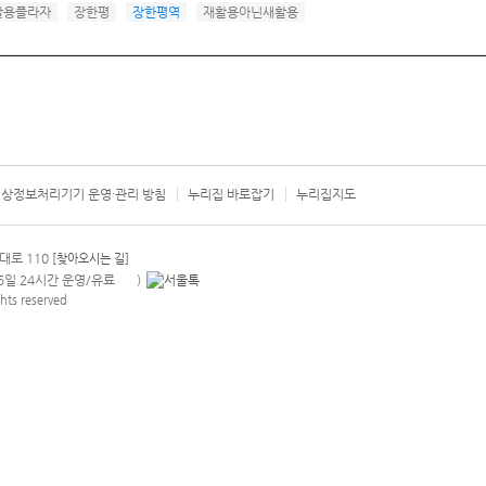
활용플라자
장한평
장한평역
재활용아닌새활용
상정보처리기기 운영·관리 방침
누리집 바로잡기
누리집지도
서울시 카
대로 110
[찾아오시는 길]
365일 24시간 운영/유료
)
안내팝업 열기
hts reserved