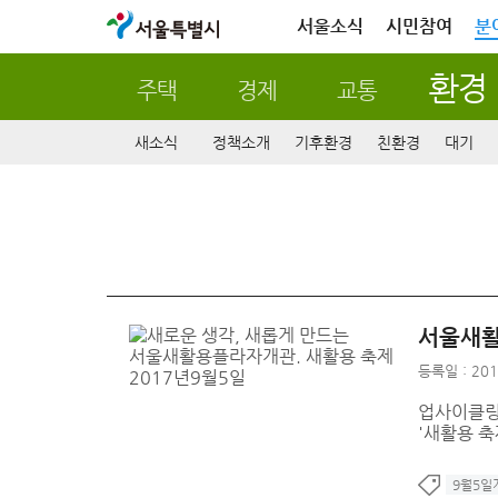
서울특별시
서울소식
시민참여
분
환경
주택
경제
교통
새소식
정책소개
기후환경
친환경
대기
서울새활
등록일 : 201
업사이클링(
'새활용 축
9월5일