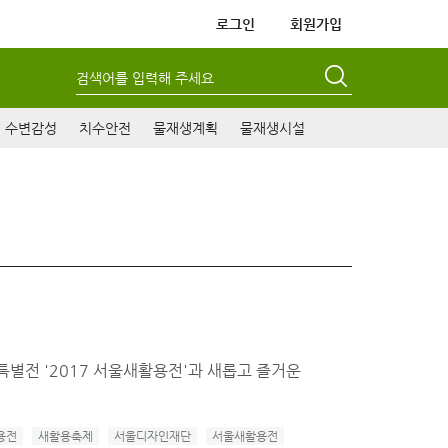
로그인
회원가입
검색어를 입력해 주세요
수변감성
치수안전
물재생계획
물재생시설
관특별전 '2017 서울새활용전'과 새롭고 즐거운
용전
새활용축제
서울디자인재단
서울새활용전