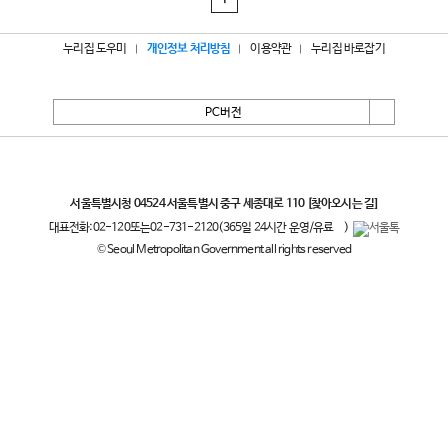
1
누리집 도우미
개인정보 처리방침
이용약관
누리집 바로잡기
PC버전
서울특별시
서울특별시청 04524 서울특별시 중구 세종대로 110
[찾아오시는 길]
대표전화:
02-120
또는
02-731-2120
(365일 24시간 운영/유료
)
© Seoul Metropolitan Government all rights reserved