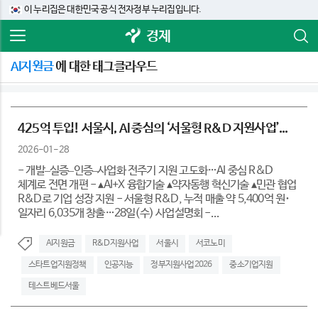
이 누리집은 대한민국 공식 전자정부 누리집입니다.
경제
AI지원금
에 대한 태그클라우드
425억 투입! 서울시, AI 중심의 ‘서울형 R&D 지원사업’...
2026-01-28
- 개발–실증–인증–사업화 전주기 지원 고도화…AI 중심 R&D
체계로 전면 개편 - ▴AI+X 융합기술 ▴약자동행 혁신기술 ▴민관 협업
R&D로 기업 성장 지원 - 서울형 R&D, 누적 매출 약 5,400억 원･
일자리 6,035개 창출…28일(수) 사업설명회 -...
AI지원금
R&D지원사업
서울시
서코노미
스타트업지원정책
인공지능
정부지원사업2026
중소기업지원
테스트베드서울