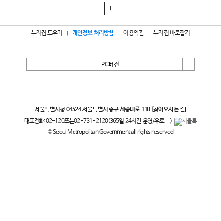
1
누리집 도우미
개인정보 처리방침
이용약관
누리집 바로잡기
PC버전
서울특별시
서울특별시청 04524 서울특별시 중구 세종대로 110
[찾아오시는 길]
대표전화:
02-120
또는
02-731-2120
(365일 24시간 운영/유료
)
© Seoul Metropolitan Government all rights reserved