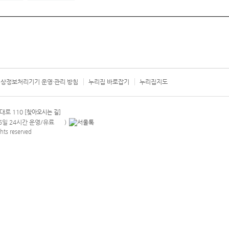
상정보처리기기 운영·관리 방침
누리집 바로잡기
누리집지도
서울시 카
대로 110
[찾아오시는 길]
365일 24시간 운영/유료
)
안내팝업 열기
hts reserved