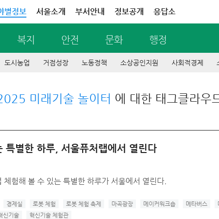
야별정보
서울소개
부서안내
정보공개
응답소
복지
안전
문화
행정
도시농업
거점성장
노동정책
소상공인지원
사회적경제
2025 미래기술 놀이터
에 대한 태그클라우
주는 특별한 하루, 서울퓨처랩에서 열린다
 체험해 볼 수 있는 특별한 하루가 서울에서 열린다.
경제실
로봇 체험
로봇 체험 축제
마곡광장
메이커워크숍
메타버스
혁신기술
혁신기술 체험관