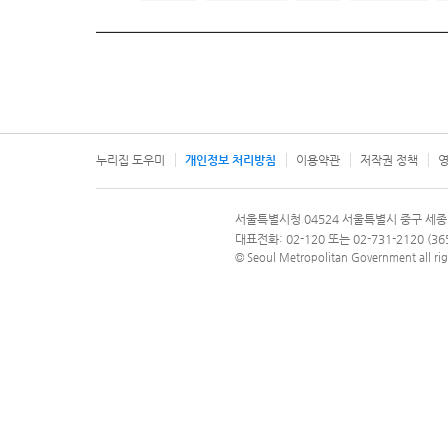
누리집 도우미
개인정보 처리방침
이용약관
저작권 정책
영
서울특별시
서울특별시청 04524 서울특별시 중구 세종
문의 전화번호 120, 120 다산콜재단
대표전화: 02-120 또는 02-731-2120 (
© Seoul Metropolitan Government all rig