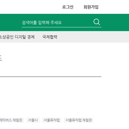
로그인
회원가입
검색어를 입력해 주세요
소상공인 디지털 경제
국제협력
드
메타버스 체험관
서울시
서울퓨처랩
서울퓨처랩 체험관