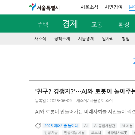
서울특별시
서울소식
시민참여
분
경제
주택
교통
환경
새소식
정책소개
서울경제
일자리
창업
'친구? 경쟁자?'…AI와 로봇이 놀아
등록일 : 2025-06-09
새소식
/
서울경제 소식
AI와 로봇이 만들어가는 미래사회를 시민들이 직접
2025 미래기술 놀이터
AI
AI 융합체험관
AI 체험
인공지능
인공지능 체험
포스텍
해양탐사로봇