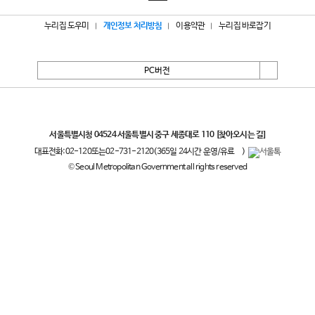
누리집 도우미
개인정보 처리방침
이용약관
누리집 바로잡기
PC버전
서울특별시
서울특별시청 04524 서울특별시 중구 세종대로 110
[찾아오시는 길]
대표전화:
02-120
또는
02-731-2120
(365일 24시간 운영/유료
)
© Seoul Metropolitan Government all rights reserved