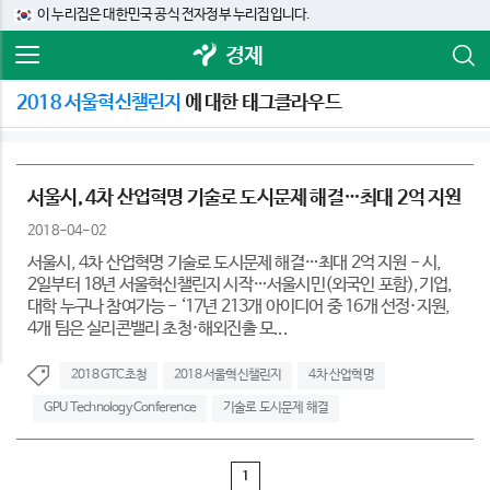
이 누리집은 대한민국 공식 전자정부 누리집입니다.
경제
2018 서울혁신챌린지
에 대한 태그클라우드
서울시, 4차 산업혁명 기술로 도시문제 해결…최대 2억 지원
2018-04-02
서울시, 4차 산업혁명 기술로 도시문제 해결…최대 2억 지원 - 시,
2일부터 18년 서울혁신챌린지 시작…서울시민(외국인 포함),기업,
대학 누구나 참여가능 - ‘17년 213개 아이디어 중 16개 선정·지원,
4개 팀은 실리콘밸리 초청·해외진출 모...
2018 GTC초청
2018 서울혁신챌린지
4차 산업혁명
GPU Technology Conference
기술로 도시문제 해결
1