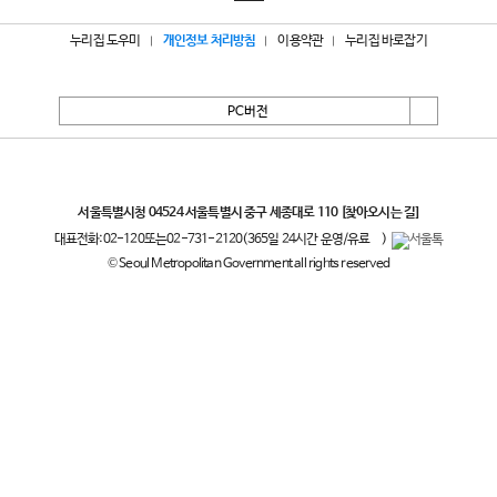
누리집 도우미
개인정보 처리방침
이용약관
누리집 바로잡기
PC버전
서울특별시
서울특별시청 04524 서울특별시 중구 세종대로 110
[찾아오시는 길]
대표전화:
02-120
또는
02-731-2120
(365일 24시간 운영/유료
)
© Seoul Metropolitan Government all rights reserved