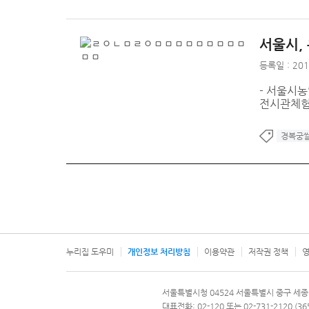
서울시,
등록일 : 201
- 서울시농
전시관체험
경복궁
누리집 도우미
개인정보 처리방침
이용약관
저작권 정책
영
서울특별시
서울특별시청 04524 서울특별시 중구 세종
문의 전화번호 120, 120 다산콜재단
대표전화: 02-120 또는 02-731-2120 (