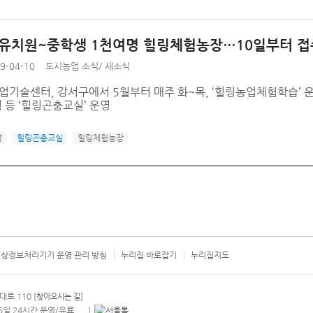
 유치원~중학생 1천여명 힐링체험농장…10일부터 접
9-04-10
도시농업 소식
/
새소식
업기술센터, 강서구에서 5월부터 매주 화~목, ‘힐링농업체험학습’ 운영
 등 ‘힐링곤충교실’ 운영
쌀
힐링곤충교실
힐링체험농장
상정보처리기기 운영·관리 방침
누리집 바로잡기
누리집지도
서울시 카
대로 110
[찾아오시는 길]
365일 24시간 운영/유료
)