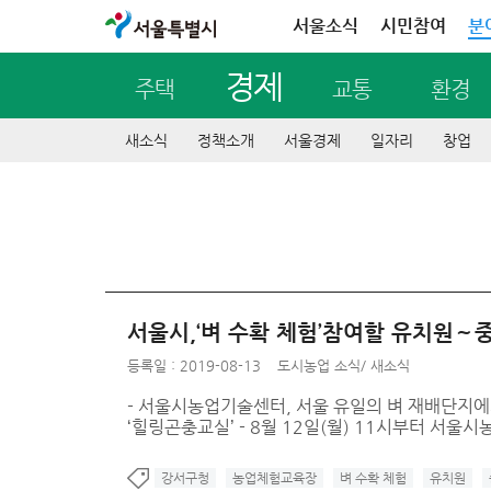
서울특별시
서울소식
시민참여
분
경제
주택
교통
환경
새소식
정책소개
서울경제
일자리
창업
서울시,‘벼 수확 체험’참여할 유치원～중
등록일 : 2019-08-13
도시농업 소식
/
새소식
- 서울시농업기술센터, 서울 유일의 벼 재배단지에서
‘힐링곤충교실’ - 8월 12일(월) 11시부터 서울
강서구청
농업체험교육장
벼 수확 체험
유치원