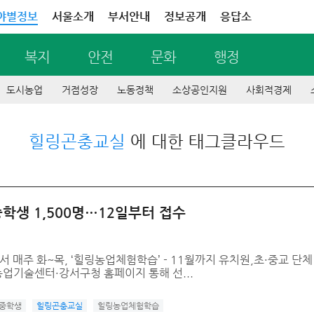
야별정보
서울소개
부서안내
정보공개
응답소
복지
안전
문화
행정
도시농업
거점성장
노동정책
소상공인지원
사회적경제
힐링곤충교실
에 대한 태그클라우드
학생 1,500명…12일부터 접수
 매주 화~목, ‘힐링농업체험학습’ - 11월까지 유치원,초·중교 단체
시농업기술센터·강서구청 홈페이지 통해 선...
중학생
힐링곤충교실
힐링농업체험학습