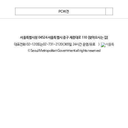
PC버전
서울특별시
서울특별시청 04524 서울특별시 중구 세종대로 110
[찾아오시는 길]
대표전화:
02-120
또는
02-731-2120
(365일 24시간 운영/유료
)
© Seoul Metropolitan Government all rights reserved