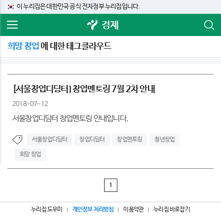
이 누리집은 대한민국 공식 전자정부 누리집입니다.
경제
희망 창업
에 대한 태그클라우드
[서울창업디딤터] 창업멘토링 7월 2차 안내
2018-07-12
서울창업디딤터 창업멘토링 안내입니다.
서울창업디딤터
창업디딤터
창업멘토링
청년창업
희망 창업
1
누리집 도우미
개인정보 처리방침
이용약관
누리집 바로잡기